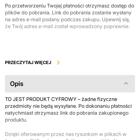
Po przetworzeniu Twojej płatności otrzymasz dostęp do
plików do pobrania. Link do pobrania zostanie wysłany
na adres e-mail podany podczas zakupu. Upewnij się,
że Twój adres e-mail został wprowadzony poprawnie.
Produkty cyfrowe, dostępne do natychmiastowego pobrania, nie
podlegają zwrotowi ani wymianie po ich pobraniu. Zalecamy
PRZECZYTAJ WIĘCEJ
uważnie zapoznać się z opisem produktu i zadać wszystkie pytania
przed zakupem. Jeśli masz jakiekolwiek problemy z zamówieniem,
skontaktuj się bezpośrednio ze sprzedawcą.
Opis
TO JEST PRODUKT CYFROWY – żadne fizyczne
przedmioty nie będą wysyłane. Po dokonaniu płatności
natychmiast otrzymasz link do pobrania zakupionego
produktu.
Dzięki oferowanym przez nas rysunkom w plikach w