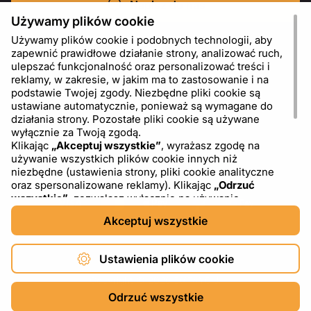
Napisz do nas
Używamy plików cookie
Używamy plików cookie i podobnych technologii, aby
zapewnić prawidłowe działanie strony, analizować ruch,
ulepszać funkcjonalność oraz personalizować treści i
reklamy, w zakresie, w jakim ma to zastosowanie i na
podstawie Twojej zgody. Niezbędne pliki cookie są
ustawiane automatycznie, ponieważ są wymagane do
działania strony. Pozostałe pliki cookie są używane
wyłącznie za Twoją zgodą.
Klikając
„Akceptuj wszystkie”
, wyrażasz zgodę na
używanie wszystkich plików cookie innych niż
PL
USD - US Dollar ($)
niezbędne (ustawienia strony, pliki cookie analityczne
oraz spersonalizowane reklamy). Klikając
„Odrzuć
wszystkie”
, zezwalasz wyłącznie na używanie
niezbędnych plików cookie. Klikając
„Ustawienia plików
Akceptuj wszystkie
cookie”
, możesz wybrać, które kategorie plików cookie
chcesz zaakceptować lub zablokować. Możesz w
dowolnym momencie zmienić lub wycofać swoją zgodę,
Ustawienia plików cookie
korzystając z linku „Ustawienia plików cookie” w dolnej
części strony. Więcej informacji na temat korzystania z
Copyright © 2026 DXF4YOU.
plików cookie, w tym o dostawcach zewnętrznych,
Odrzuć wszystkie
znajdziesz w naszej
Polityce plików cookie
oraz w