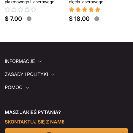
plazmowego i laserowego.
cięcia laserowego i
Przenośny grill BBQ
plazmowego
$ 7.00
$ 18.00
i
i
INFORMACJE
ZASADY I POLITYKI
POMOC
MASZ JAKIEŚ PYTANIA?
SKONTAKTUJ SIĘ Z NAMI!