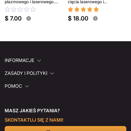
plazmowego i laserowego.
cięcia laserowego i
Przenośny grill BBQ
plazmowego
$ 7.00
$ 18.00
i
i
INFORMACJE
ZASADY I POLITYKI
POMOC
MASZ JAKIEŚ PYTANIA?
SKONTAKTUJ SIĘ Z NAMI!