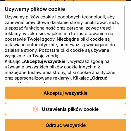
Napisz do nas
Używamy plików cookie
Używamy plików cookie i podobnych technologii, aby
zapewnić prawidłowe działanie strony, analizować ruch,
ulepszać funkcjonalność oraz personalizować treści i
reklamy, w zakresie, w jakim ma to zastosowanie i na
podstawie Twojej zgody. Niezbędne pliki cookie są
ustawiane automatycznie, ponieważ są wymagane do
działania strony. Pozostałe pliki cookie są używane
wyłącznie za Twoją zgodą.
Klikając
„Akceptuj wszystkie”
, wyrażasz zgodę na
używanie wszystkich plików cookie innych niż
PL
USD - US Dollar ($)
niezbędne (ustawienia strony, pliki cookie analityczne
oraz spersonalizowane reklamy). Klikając
„Odrzuć
wszystkie”
, zezwalasz wyłącznie na używanie
niezbędnych plików cookie. Klikając
„Ustawienia plików
Akceptuj wszystkie
cookie”
, możesz wybrać, które kategorie plików cookie
chcesz zaakceptować lub zablokować. Możesz w
dowolnym momencie zmienić lub wycofać swoją zgodę,
Ustawienia plików cookie
korzystając z linku „Ustawienia plików cookie” w dolnej
części strony. Więcej informacji na temat korzystania z
Copyright © 2026 DXF4YOU.
plików cookie, w tym o dostawcach zewnętrznych,
Odrzuć wszystkie
znajdziesz w naszej
Polityce plików cookie
oraz w