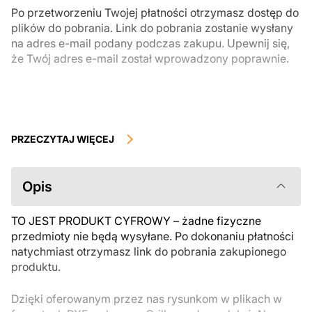
Po przetworzeniu Twojej płatności otrzymasz dostęp do
plików do pobrania. Link do pobrania zostanie wysłany
na adres e-mail podany podczas zakupu. Upewnij się,
że Twój adres e-mail został wprowadzony poprawnie.
Produkty cyfrowe, dostępne do natychmiastowego pobrania, nie
podlegają zwrotowi ani wymianie po ich pobraniu. Zalecamy
PRZECZYTAJ WIĘCEJ
uważnie zapoznać się z opisem produktu i zadać wszystkie pytania
przed zakupem. Jeśli masz jakiekolwiek problemy z zamówieniem,
skontaktuj się bezpośrednio ze sprzedawcą.
Opis
TO JEST PRODUKT CYFROWY – żadne fizyczne
przedmioty nie będą wysyłane. Po dokonaniu płatności
natychmiast otrzymasz link do pobrania zakupionego
produktu.
Dzięki oferowanym przez nas rysunkom w plikach w