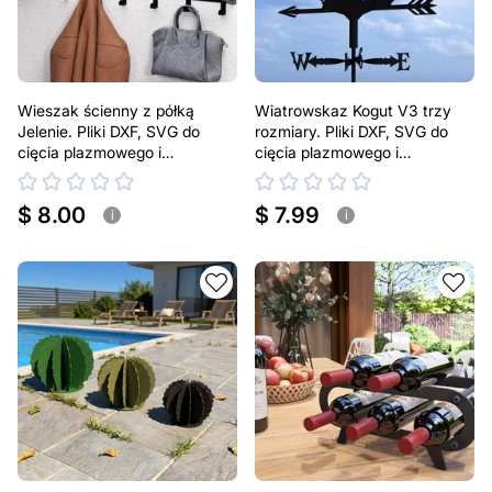
Wieszak ścienny z półką
Wiatrowskaz Kogut V3 trzy
Jelenie. Pliki DXF, SVG do
rozmiary. Pliki DXF, SVG do
cięcia plazmowego i
cięcia plazmowego i
laserowego
laserowego. Dekoracja dachu
$ 8.00
$ 7.99
i
i