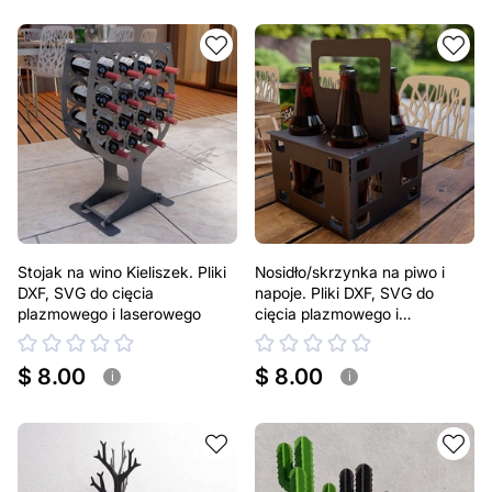
Stojak na wino Kieliszek. Pliki
Nosidło/skrzynka na piwo i
DXF, SVG do cięcia
napoje. Pliki DXF, SVG do
plazmowego i laserowego
cięcia plazmowego i
laserowego. Na puszki 500 ml
$ 8.00
$ 8.00
i
i