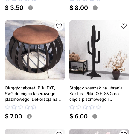
$ 3.50
$ 8.00
i
i
Okrągły taboret. Pliki DXF,
Stojący wieszak na ubrania
SVG do cięcia laserowego i
Kaktus. Pliki DXF, SVG do
plazmowego. Dekoracja na
cięcia plazmowego i
podwórko
laserowego
$ 7.00
$ 6.00
i
i