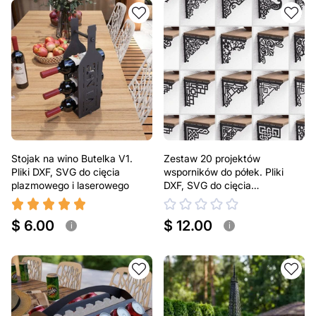
Stojak na wino Butelka V1.
Zestaw 20 projektów
Pliki DXF, SVG do cięcia
wsporników do półek. Pliki
plazmowego i laserowego
DXF, SVG do cięcia
plazmowego i laserowego.
Uchwyt do półki
$ 6.00
$ 12.00
i
i