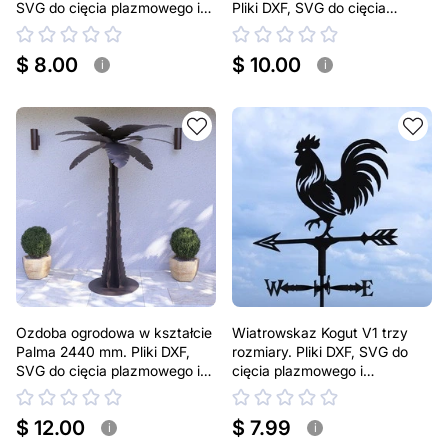
SVG do cięcia plazmowego i
Pliki DXF, SVG do cięcia
laserowego
plazmowego i laserowego. Na
puszki 330 ml i 500 ml
$ 8.00
$ 10.00
i
i
Ozdoba ogrodowa w kształcie
Wiatrowskaz Kogut V1 trzy
Palma 2440 mm. Pliki DXF,
rozmiary. Pliki DXF, SVG do
SVG do cięcia plazmowego i
cięcia plazmowego i
laserowego. Dekoracja na
laserowego. Dekoracja dachu
podwórko
$ 12.00
$ 7.99
i
i