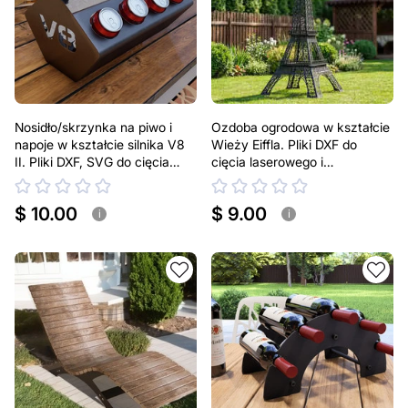
Nosidło/skrzynka na piwo i
Ozdoba ogrodowa w kształcie
napoje w kształcie silnika V8
Wieży Eiffla. Pliki DXF do
II. Pliki DXF, SVG do cięcia
cięcia laserowego i
plazmowego i laserowego. Na
plazmowego. Dekoracja na
puszki 330 ml i 500 ml
podwórko
$ 10.00
$ 9.00
i
i