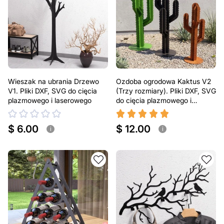
Wieszak na ubrania Drzewo
Ozdoba ogrodowa Kaktus V2
V1. Pliki DXF, SVG do cięcia
(Trzy rozmiary). Pliki DXF, SVG
plazmowego i laserowego
do cięcia plazmowego i
laserowego. Dekoracja na
podwórko
$ 6.00
$ 12.00
i
i