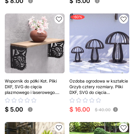
$ 8.00
$ 15.00
i
i
-60%
Wspornik do półki Kot. Pliki
Ozdoba ogrodowa w kształcie
DXF, SVG do cięcia
Grzyb cztery rozmiary. Pliki
plazmowego i laserowego.
DXF, SVG do cięcia
Uchwyt do półki
plazmowego i laserowego.
Dekoracja na podwórko
$ 5.00
$ 16.00
$ 40.00
i
i