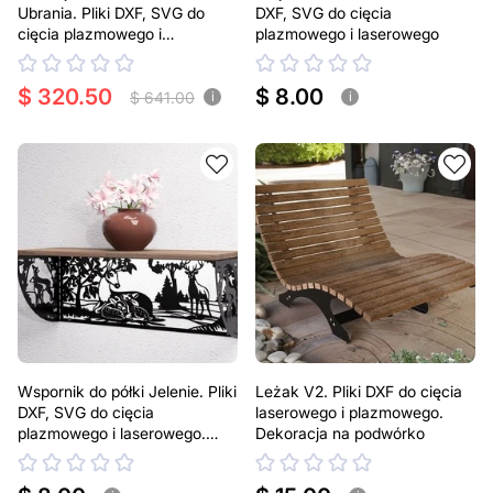
Ubrania. Pliki DXF, SVG do
DXF, SVG do cięcia
cięcia plazmowego i
plazmowego i laserowego
laserowego
$ 320.50
$ 8.00
$ 641.00
i
i
Wspornik do półki Jelenie. Pliki
Leżak V2. Pliki DXF do cięcia
DXF, SVG do cięcia
laserowego i plazmowego.
plazmowego i laserowego.
Dekoracja na podwórko
Uchwyt do półki