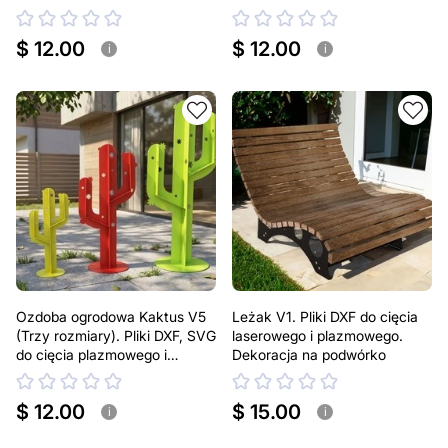
laserowego. Dekoracja na
laserowego. Dekoracja na
podwórko
podwórko
$ 12.00
$ 12.00
i
i
Ozdoba ogrodowa Kaktus V5
Leżak V1. Pliki DXF do cięcia
(Trzy rozmiary). Pliki DXF, SVG
laserowego i plazmowego.
do cięcia plazmowego i
Dekoracja na podwórko
laserowego. Dekoracja na
podwórko
$ 12.00
$ 15.00
i
i