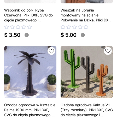
Wspornik do półki Ryba
Wieszak na ubrania
Czerwona. Pliki DXF, SVG do
montowany na ścianie
cięcia plazmowego i
Polowanie na Dzika. Pliki DXF,
laserowego. Podpórka do półki
SVG do cięcia plazmowego i
laserowego
$ 3.50
$ 5.00
i
i
Ozdoba ogrodowa w kształcie
Ozdoba ogrodowa Kaktus V1
Palma 1900 mm. Pliki DXF,
(Trzy rozmiary). Pliki DXF, SVG
SVG do cięcia plazmowego i
do cięcia plazmowego i