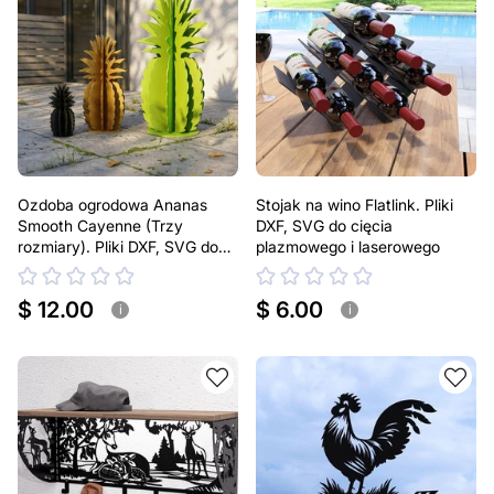
Ozdoba ogrodowa Ananas
Stojak na wino Flatlink. Pliki
Smooth Cayenne (Trzy
DXF, SVG do cięcia
rozmiary). Pliki DXF, SVG do
plazmowego i laserowego
cięcia plazmowego i
laserowego. Dekoracja na
$ 12.00
$ 6.00
podwórko
i
i