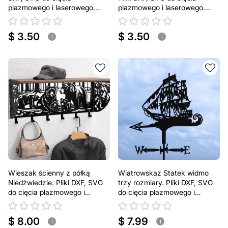
plazmowego i laserowego.
plazmowego i laserowego.
Uchwyt do półki
Uchwyt do półki
$ 3.50
$ 3.50
i
i
Wieszak ścienny z półką
Wiatrowskaz Statek widmo
Niedźwiedzie. Pliki DXF, SVG
trzy rozmiary. Pliki DXF, SVG
do cięcia plazmowego i
do cięcia plazmowego i
laserowego
laserowego. Wiatrowskaz
obrotowe, ogrodowe i na dach
$ 8.00
$ 7.99
i
i