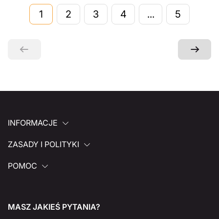
1
2
3
4
...
5
INFORMACJE
ZASADY I POLITYKI
POMOC
MASZ JAKIEŚ PYTANIA?