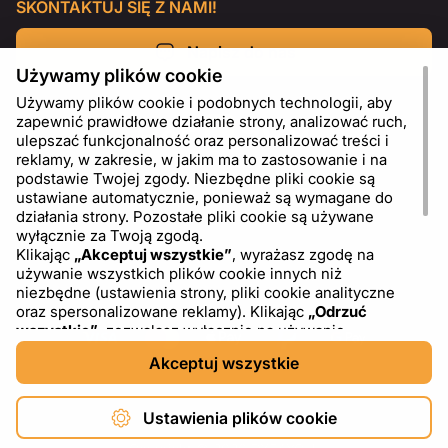
SKONTAKTUJ SIĘ Z NAMI!
Napisz do nas
Używamy plików cookie
Używamy plików cookie i podobnych technologii, aby
zapewnić prawidłowe działanie strony, analizować ruch,
ulepszać funkcjonalność oraz personalizować treści i
reklamy, w zakresie, w jakim ma to zastosowanie i na
podstawie Twojej zgody. Niezbędne pliki cookie są
ustawiane automatycznie, ponieważ są wymagane do
działania strony. Pozostałe pliki cookie są używane
wyłącznie za Twoją zgodą.
Klikając
„Akceptuj wszystkie”
, wyrażasz zgodę na
używanie wszystkich plików cookie innych niż
PL
USD - US Dollar ($)
niezbędne (ustawienia strony, pliki cookie analityczne
oraz spersonalizowane reklamy). Klikając
„Odrzuć
wszystkie”
, zezwalasz wyłącznie na używanie
niezbędnych plików cookie. Klikając
„Ustawienia plików
Akceptuj wszystkie
cookie”
, możesz wybrać, które kategorie plików cookie
chcesz zaakceptować lub zablokować. Możesz w
dowolnym momencie zmienić lub wycofać swoją zgodę,
Ustawienia plików cookie
korzystając z linku „Ustawienia plików cookie” w dolnej
części strony. Więcej informacji na temat korzystania z