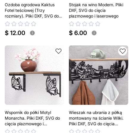
Ozdoba ogrodowa Kaktus
Stojak na wino Modern. Pliki
Fotel teściowej (Trzy
DXF, SVG do cięcia
rozmiary). Pliki DXF, SVG do
plazmowego i laserowego
cięcia plazmowego i
laserowego. Echinokaktus
$ 12.00
$ 6.00
Grusona. Dekoracja na
i
i
podwórko
Wspornik do półki Motyl
Wieszak na ubrania z półką
Monarcha. Pliki DXF, SVG do
montowany na ścianie Wilki.
cięcia plazmowego i
Pliki DXF, SVG do cięcia
laserowego. Uchwyt do półki
plazmowego i laserowego