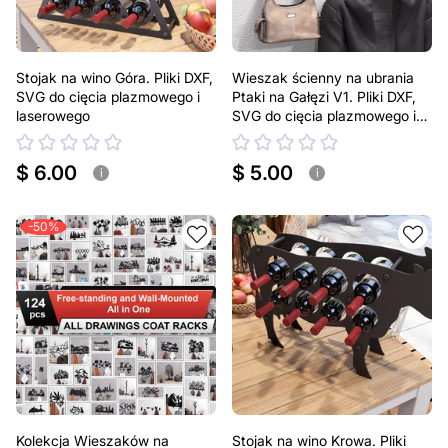
Stojak na wino Góra. Pliki DXF,
Wieszak ścienny na ubrania
SVG do cięcia plazmowego i
Ptaki na Gałęzi V1. Pliki DXF,
laserowego
SVG do cięcia plazmowego i
laserowego
$ 6.00
$ 5.00
i
i
-50%
Kolekcja Wieszaków na
Stojak na wino Krowa. Pliki