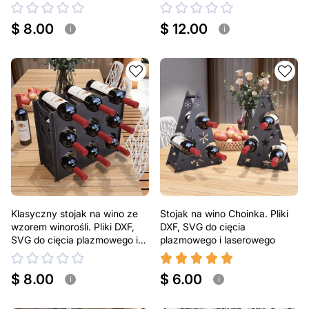
laserowego
Dekoracja na podwórko
$ 8.00
$ 12.00
i
i
Klasyczny stojak na wino ze
Stojak na wino Choinka. Pliki
wzorem winorośli. Pliki DXF,
DXF, SVG do cięcia
SVG do cięcia plazmowego i
plazmowego i laserowego
laserowego.
$ 8.00
$ 6.00
i
i