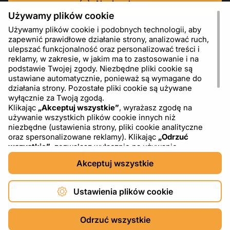
Napisz do nas
Używamy plików cookie
Używamy plików cookie i podobnych technologii, aby
zapewnić prawidłowe działanie strony, analizować ruch,
ulepszać funkcjonalność oraz personalizować treści i
reklamy, w zakresie, w jakim ma to zastosowanie i na
podstawie Twojej zgody. Niezbędne pliki cookie są
ustawiane automatycznie, ponieważ są wymagane do
działania strony. Pozostałe pliki cookie są używane
wyłącznie za Twoją zgodą.
Klikając
„Akceptuj wszystkie”
, wyrażasz zgodę na
używanie wszystkich plików cookie innych niż
PL
USD - US Dollar ($)
niezbędne (ustawienia strony, pliki cookie analityczne
oraz spersonalizowane reklamy). Klikając
„Odrzuć
wszystkie”
, zezwalasz wyłącznie na używanie
niezbędnych plików cookie. Klikając
„Ustawienia plików
Akceptuj wszystkie
cookie”
, możesz wybrać, które kategorie plików cookie
chcesz zaakceptować lub zablokować. Możesz w
dowolnym momencie zmienić lub wycofać swoją zgodę,
Ustawienia plików cookie
korzystając z linku „Ustawienia plików cookie” w dolnej
części strony. Więcej informacji na temat korzystania z
Copyright © 2026 DXF4YOU.
plików cookie, w tym o dostawcach zewnętrznych,
Odrzuć wszystkie
znajdziesz w naszej
Polityce plików cookie
oraz w