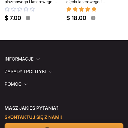
plazmowego i laserowego.
cięcia laserowego i
Przenośny grill BBQ
plazmowego
$ 7.00
$ 18.00
i
i
INFORMACJE
ZASADY I POLITYKI
POMOC
MASZ JAKIEŚ PYTANIA?
SKONTAKTUJ SIĘ Z NAMI!