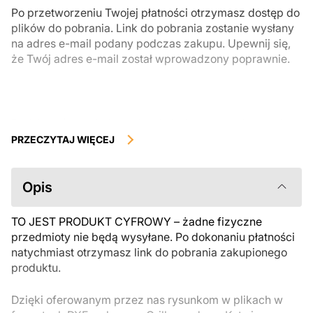
Po przetworzeniu Twojej płatności otrzymasz dostęp do
plików do pobrania. Link do pobrania zostanie wysłany
na adres e-mail podany podczas zakupu. Upewnij się,
że Twój adres e-mail został wprowadzony poprawnie.
Produkty cyfrowe, dostępne do natychmiastowego pobrania, nie
podlegają zwrotowi ani wymianie po ich pobraniu. Zalecamy
PRZECZYTAJ WIĘCEJ
uważnie zapoznać się z opisem produktu i zadać wszystkie pytania
przed zakupem. Jeśli masz jakiekolwiek problemy z zamówieniem,
skontaktuj się bezpośrednio ze sprzedawcą.
Opis
TO JEST PRODUKT CYFROWY – żadne fizyczne
przedmioty nie będą wysyłane. Po dokonaniu płatności
natychmiast otrzymasz link do pobrania zakupionego
produktu.
Dzięki oferowanym przez nas rysunkom w plikach w