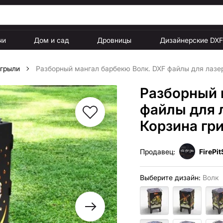
чи
Дом и сад
Дровницы
Дизайнерские DX
 грыли
Разборный мангал барбекю Волк. DXF файлы для лазер
Разборный 
файлы для 
Корзина гр
Продавец:
FirePit
Выберите дизайн:
Волк