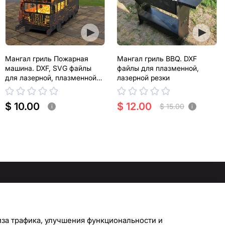
Мангал гриль Пожарная
Мангал гриль BBQ. DXF
машина. DXF, SVG файлы
файлы для плазменной,
для лазерной, плазменной
лазерной резки
резки
$ 10.00
$ 12.00
$ 15.00
i
i
ПОМОЩЬ
У ВАС ЕСТЬ ВОПРОСЫ?
СВЯЖИТЕСЬ С НАМИ!
правочный центр
иза трафика, улучшения функциональности и