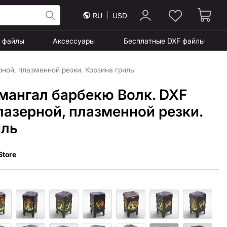
RU
USD
F файлы
Аксессуары
Бесплатные DXF файлы
ной, плазменной резки. Корзина гриль
мангал барбекю Волк. DXF
лазерной, плазменной резки.
иль
Store