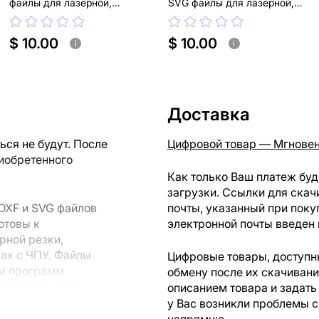
файлы для лазерной,
SVG файлы для лазерной,
плазменной резки
плазменной резки
$ 10.00
$ 10.00
i
i
Доставка
ся не будут. После
Цифровой товар — Мгновен
риобретенного
Как только Ваш платеж буд
загрузки. Ссылки для скач
DXF и SVG файлов
почты, указанный при поку
отовы к
электронной почты введен 
рной резки,
вах с ЧПУ. Файлы
Цифровые товары, доступны
ем программ
обмену после их скачиван
rks или другого
описанием товара и задать
у Вас возникли проблемы с
напрямую.