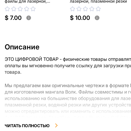
файлы для лазерной,
лазерной, плазменной резки
плазменной резки
$ 7.00
$ 10.00
i
i
Описание
ЭТО ЦИФРОВОЙ ТОВАР - физические товары отправлять
оплаты вы мгновенно получите ссылку для загрузки п
товара.
Мы предлагаем вам оригинальные чертежи в формате 
для изготовления мангала Волк. Файлы совместимы и г
использованию на большинстве оборудования для лазе
плазменной резки, водяной резки или других устройст
можно отредактировать или изменить с использовани
AutoCAD, Inkscape, SheetCam, Adobe Illustrator, SolidWo
программного обеспечения для векторных файлов.
ЧИТАТЬ ПОЛНОСТЬЮ