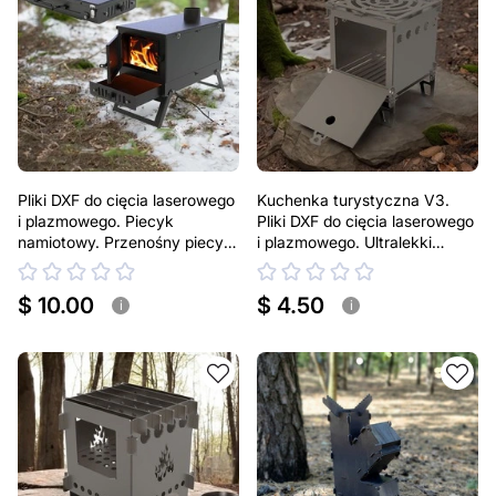
Pliki DXF do cięcia laserowego
Kuchenka turystyczna V3.
i plazmowego. Piecyk
Pliki DXF do cięcia laserowego
namiotowy. Przenośny piecyk
i plazmowego. Ultralekki
biwakowy na drewno.
przenośny piecyk na drewno
$ 10.00
$ 4.50
i
i