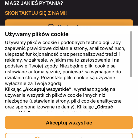
MASZ JAKIEŚ PYTANIA?
SKONTAKTUJ SIĘ Z NAMI!
Napisz do nas
Używamy plików cookie
Używamy plików cookie i podobnych technologii, aby
zapewnić prawidłowe działanie strony, analizować ruch,
ulepszać funkcjonalność oraz personalizować treści i
reklamy, w zakresie, w jakim ma to zastosowanie i na
podstawie Twojej zgody. Niezbędne pliki cookie są
ustawiane automatycznie, ponieważ są wymagane do
działania strony. Pozostałe pliki cookie są używane
wyłącznie za Twoją zgodą.
Klikając
„Akceptuj wszystkie”
, wyrażasz zgodę na
używanie wszystkich plików cookie innych niż
PL
USD - US Dollar ($)
niezbędne (ustawienia strony, pliki cookie analityczne
oraz spersonalizowane reklamy). Klikając
„Odrzuć
wszystkie”
, zezwalasz wyłącznie na używanie
niezbędnych plików cookie. Klikając
„Ustawienia plików
Akceptuj wszystkie
cookie”
, możesz wybrać, które kategorie plików cookie
chcesz zaakceptować lub zablokować. Możesz w
dowolnym momencie zmienić lub wycofać swoją zgodę,