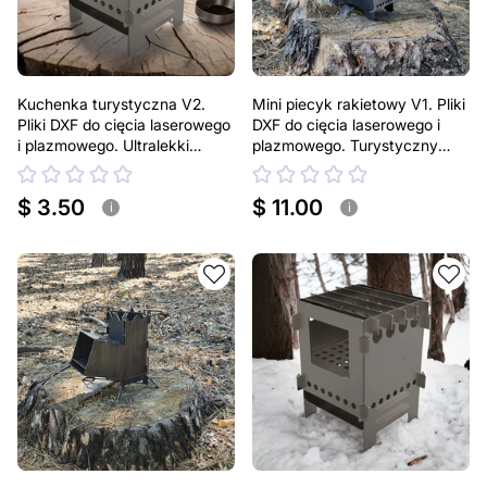
Kuchenka turystyczna V2.
Mini piecyk rakietowy V1. Pliki
Pliki DXF do cięcia laserowego
DXF do cięcia laserowego i
i plazmowego. Ultralekki
plazmowego. Turystyczny
przenośny piecyk na drewno
turbopiecyk na drewno
$ 3.50
$ 11.00
i
i