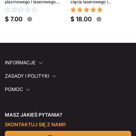
plazmowego i laserowego.
cięcia laserowego i
Przenośny grill BBQ
plazmowego
$ 7.00
$ 18.00
i
i
INFORMACJE
ZASADY I POLITYKI
POMOC
MASZ JAKIEŚ PYTANIA?
SKONTAKTUJ SIĘ Z NAMI!