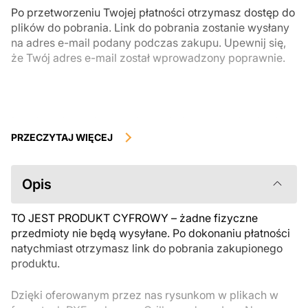
Po przetworzeniu Twojej płatności otrzymasz dostęp do
plików do pobrania. Link do pobrania zostanie wysłany
na adres e-mail podany podczas zakupu. Upewnij się,
że Twój adres e-mail został wprowadzony poprawnie.
Produkty cyfrowe, dostępne do natychmiastowego pobrania, nie
podlegają zwrotowi ani wymianie po ich pobraniu. Zalecamy
PRZECZYTAJ WIĘCEJ
uważnie zapoznać się z opisem produktu i zadać wszystkie pytania
przed zakupem. Jeśli masz jakiekolwiek problemy z zamówieniem,
skontaktuj się bezpośrednio ze sprzedawcą.
Opis
TO JEST PRODUKT CYFROWY – żadne fizyczne
przedmioty nie będą wysyłane. Po dokonaniu płatności
natychmiast otrzymasz link do pobrania zakupionego
produktu.
Dzięki oferowanym przez nas rysunkom w plikach w