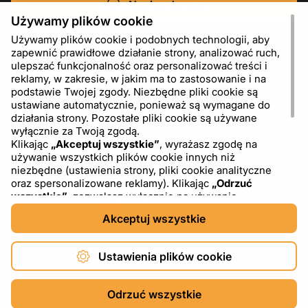
Napisz do nas
Używamy plików cookie
Używamy plików cookie i podobnych technologii, aby
zapewnić prawidłowe działanie strony, analizować ruch,
ulepszać funkcjonalność oraz personalizować treści i
reklamy, w zakresie, w jakim ma to zastosowanie i na
podstawie Twojej zgody. Niezbędne pliki cookie są
ustawiane automatycznie, ponieważ są wymagane do
działania strony. Pozostałe pliki cookie są używane
wyłącznie za Twoją zgodą.
Klikając
„Akceptuj wszystkie”
, wyrażasz zgodę na
używanie wszystkich plików cookie innych niż
PL
USD - US Dollar ($)
niezbędne (ustawienia strony, pliki cookie analityczne
oraz spersonalizowane reklamy). Klikając
„Odrzuć
wszystkie”
, zezwalasz wyłącznie na używanie
niezbędnych plików cookie. Klikając
„Ustawienia plików
Akceptuj wszystkie
cookie”
, możesz wybrać, które kategorie plików cookie
chcesz zaakceptować lub zablokować. Możesz w
dowolnym momencie zmienić lub wycofać swoją zgodę,
Ustawienia plików cookie
korzystając z linku „Ustawienia plików cookie” w dolnej
części strony. Więcej informacji na temat korzystania z
Copyright © 2026 DXF4YOU.
plików cookie, w tym o dostawcach zewnętrznych,
Odrzuć wszystkie
znajdziesz w naszej
Polityce plików cookie
oraz w