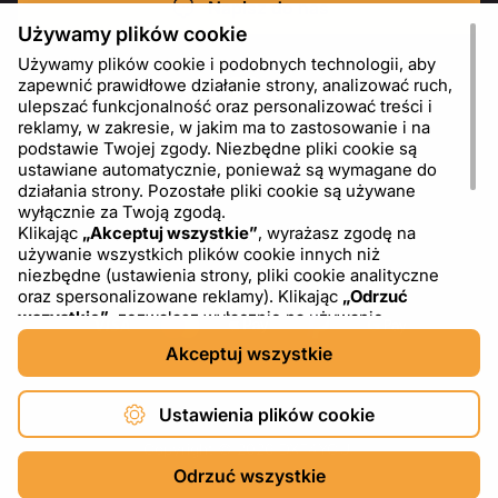
Napisz do nas
Używamy plików cookie
Używamy plików cookie i podobnych technologii, aby
zapewnić prawidłowe działanie strony, analizować ruch,
ulepszać funkcjonalność oraz personalizować treści i
reklamy, w zakresie, w jakim ma to zastosowanie i na
podstawie Twojej zgody. Niezbędne pliki cookie są
ustawiane automatycznie, ponieważ są wymagane do
działania strony. Pozostałe pliki cookie są używane
wyłącznie za Twoją zgodą.
Klikając
„Akceptuj wszystkie”
, wyrażasz zgodę na
używanie wszystkich plików cookie innych niż
PL
USD - US Dollar ($)
niezbędne (ustawienia strony, pliki cookie analityczne
oraz spersonalizowane reklamy). Klikając
„Odrzuć
wszystkie”
, zezwalasz wyłącznie na używanie
niezbędnych plików cookie. Klikając
„Ustawienia plików
Akceptuj wszystkie
cookie”
, możesz wybrać, które kategorie plików cookie
chcesz zaakceptować lub zablokować. Możesz w
dowolnym momencie zmienić lub wycofać swoją zgodę,
Ustawienia plików cookie
korzystając z linku „Ustawienia plików cookie” w dolnej
części strony. Więcej informacji na temat korzystania z
Copyright © 2026 DXF4YOU.
plików cookie, w tym o dostawcach zewnętrznych,
Odrzuć wszystkie
znajdziesz w naszej
Polityce plików cookie
oraz w