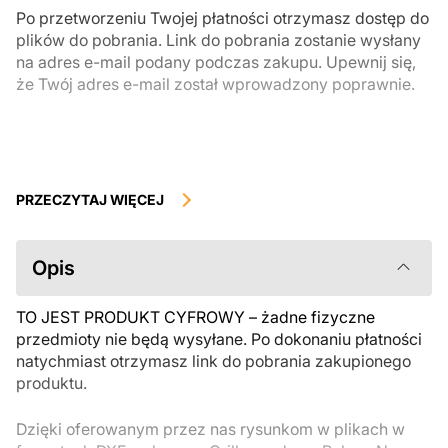
Po przetworzeniu Twojej płatności otrzymasz dostęp do
plików do pobrania. Link do pobrania zostanie wysłany
na adres e-mail podany podczas zakupu. Upewnij się,
że Twój adres e-mail został wprowadzony poprawnie.
Produkty cyfrowe, dostępne do natychmiastowego pobrania, nie
podlegają zwrotowi ani wymianie po ich pobraniu. Zalecamy
PRZECZYTAJ WIĘCEJ
uważnie zapoznać się z opisem produktu i zadać wszystkie pytania
przed zakupem. Jeśli masz jakiekolwiek problemy z zamówieniem,
skontaktuj się bezpośrednio ze sprzedawcą.
Opis
TO JEST PRODUKT CYFROWY – żadne fizyczne
przedmioty nie będą wysyłane. Po dokonaniu płatności
natychmiast otrzymasz link do pobrania zakupionego
produktu.
Dzięki oferowanym przez nas rysunkom w plikach w