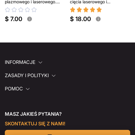
plazmowego i laserowego.
cięcia laserowego i
Przenośny grill BBQ
plazmowego
$ 7.00
$ 18.00
i
i
INFORMACJE
ZASADY I POLITYKI
POMOC
MASZ JAKIEŚ PYTANIA?
SKONTAKTUJ SIĘ Z NAMI!