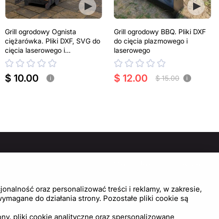
Grill ogrodowy Ognista
Grill ogrodowy BBQ. Pliki DXF
ciężarówka. Pliki DXF, SVG do
do cięcia plazmowego i
cięcia laserowego i
laserowego
plazmowego
$ 10.00
$ 12.00
$ 15.00
i
i
MOC
MASZ JAKIEŚ PYTANIA?
SKONTAKTUJ SIĘ Z NAMI!
trum pomocy
onalność oraz personalizować treści i reklamy, w zakresie,
wienia plików cookie
magane do działania strony. Pozostałe pliki cookie są
Napisz do nas
ny, pliki cookie analityczne oraz spersonalizowane