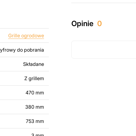
u do cięcia
 blachy. Rysunki
 łatwym montażu, aby
Opinie
0
Grille ogrodowe
któw zarówno do
ży produktów
cyfrowy do pobrania
pamiętać, że
kowanych plików jest
Składane
Z grillem
 dodanie tekstu,
 modyfikacji według
470 mm
ktu metalowego
380 mm
skontaktuj się z nami
753 mm
3 mm