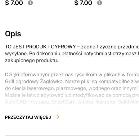
$ 7.00
$ 7.00
i
i
Opis
TO JEST PRODUKT CYFROWY – żadne fizyczne przedmiot
wysyłane. Po dokonaniu płatności natychmiast otrzymasz 
zakupionego produktu.
Dzięki oferowanym przez nas rysunkom w plikach w for
Grill ogrodowy Żaglówka. Nasze pliki są kompatybilne z 
do cięcia laserowego, plazmowego, wodnego oraz innym
Można je łatwo edytować lub modyfikować za pomocą pr
AutoCAD, Inkscape, SheetCam, Adobe Illustrator, SolidWor
narzędzi do edycji wektorowej.
PRZECZYTAJ WIĘCEJ
Archiwum zawiera dwie opcje rysunku: jedną z wycięciami
bez.