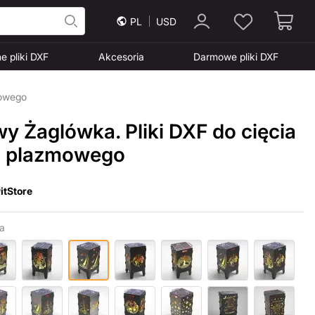
PL
USD
e pliki DXF
Akcesoria
Darmowe pliki DXF
mowego
wy Żaglówka. Pliki DXF do cięcia
i plazmowego
itStore
a