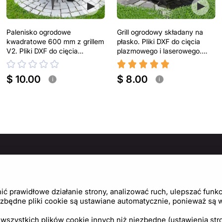
Palenisko ogrodowe
Grill ogrodowy składany na
kwadratowe 600 mm z grillem
płasko. Pliki DXF do cięcia
V2. Pliki DXF do cięcia
plazmowego i laserowego.
plazmowego i laserowego
Turystyczny grill
$ 10.00
$ 8.00
i
i
MACJE
ZASADY I POLITYKI
PO
Politykę prywatności
Cen
 prawidłowe działanie strony, analizować ruch, ulepszać funkcj
Regulamin
Usta
zbędne pliki cookie są ustawiane automatycznie, ponieważ są wy
Polityka plików cookie
wszystkich plików cookie innych niż niezbędne (ustawienia stro