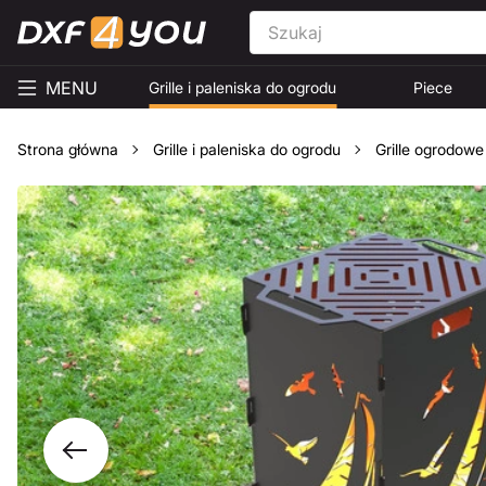
MENU
Grille i paleniska do ogrodu
Piece
Strona główna
Grille i paleniska do ogrodu
Grille ogrodowe