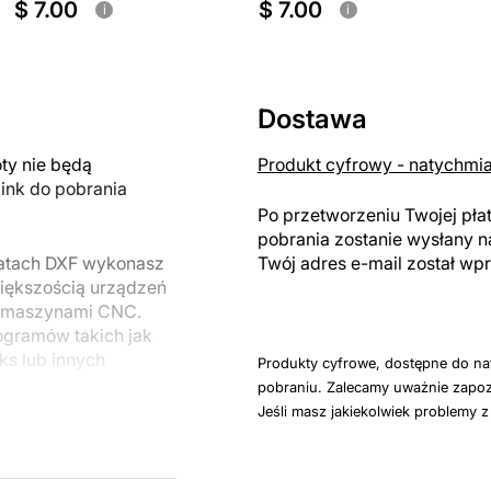
$ 7.00
$ 7.00
i
i
Dostawa
y nie będą
Produkt cyfrowy - natychmi
link do pobrania
Po przetworzeniu Twojej pła
pobrania zostanie wysłany n
matach DXF wykonasz
Twój adres e-mail został w
większością urządzeń
i maszynami CNC.
ogramów takich jak
ks lub innych
Produkty cyfrowe, dostępne do na
pobraniu. Zalecamy uważnie zapoz
Jeśli masz jakiekolwiek problemy 
 na uchwyty i jedną