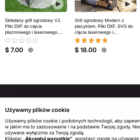
Składany grill ogrodowy V2.
Grill ogrodowy Modern z
Pliki DXF do cięcia
piecykiem. Pliki DXF, SVG do
plazmowego i laserowego.
cięcia laserowego i
Przenośny grill BBQ
plazmowego
$ 7.00
$ 18.00
i
i
INFOR
Używamy plików cookie
O nas
Używamy plików cookie i podobnych technologii, aby zapewnić
Blog
w jakim ma to zastosowanie i na podstawie Twojej zgody. Nie
używane wyłącznie za Twoją zgodą.
Klikając
„Akceptuj wszystkie”
, wyrażasz zgodę na używanie 