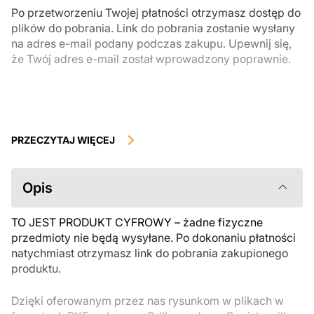
Po przetworzeniu Twojej płatności otrzymasz dostęp do
plików do pobrania. Link do pobrania zostanie wysłany
na adres e-mail podany podczas zakupu. Upewnij się,
że Twój adres e-mail został wprowadzony poprawnie.
Produkty cyfrowe, dostępne do natychmiastowego pobrania, nie
podlegają zwrotowi ani wymianie po ich pobraniu. Zalecamy
PRZECZYTAJ WIĘCEJ
uważnie zapoznać się z opisem produktu i zadać wszystkie pytania
przed zakupem. Jeśli masz jakiekolwiek problemy z zamówieniem,
skontaktuj się bezpośrednio ze sprzedawcą.
Opis
TO JEST PRODUKT CYFROWY – żadne fizyczne
przedmioty nie będą wysyłane. Po dokonaniu płatności
natychmiast otrzymasz link do pobrania zakupionego
produktu.
Dzięki oferowanym przez nas rysunkom w plikach w