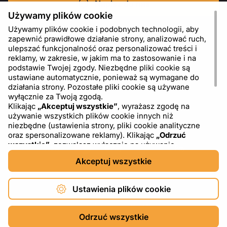
Napisz do nas
Używamy plików cookie
Używamy plików cookie i podobnych technologii, aby
zapewnić prawidłowe działanie strony, analizować ruch,
ulepszać funkcjonalność oraz personalizować treści i
reklamy, w zakresie, w jakim ma to zastosowanie i na
podstawie Twojej zgody. Niezbędne pliki cookie są
ustawiane automatycznie, ponieważ są wymagane do
działania strony. Pozostałe pliki cookie są używane
wyłącznie za Twoją zgodą.
Klikając
„Akceptuj wszystkie”
, wyrażasz zgodę na
używanie wszystkich plików cookie innych niż
PL
USD - US Dollar ($)
niezbędne (ustawienia strony, pliki cookie analityczne
oraz spersonalizowane reklamy). Klikając
„Odrzuć
wszystkie”
, zezwalasz wyłącznie na używanie
niezbędnych plików cookie. Klikając
„Ustawienia plików
Akceptuj wszystkie
cookie”
, możesz wybrać, które kategorie plików cookie
chcesz zaakceptować lub zablokować. Możesz w
dowolnym momencie zmienić lub wycofać swoją zgodę,
Ustawienia plików cookie
korzystając z linku „Ustawienia plików cookie” w dolnej
części strony. Więcej informacji na temat korzystania z
Copyright © 2026 DXF4YOU.
plików cookie, w tym o dostawcach zewnętrznych,
Odrzuć wszystkie
znajdziesz w naszej
Polityce plików cookie
oraz w