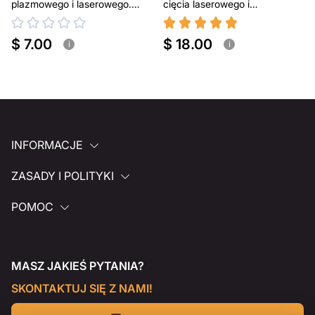
plazmowego i laserowego.
cięcia laserowego i
Przenośny grill BBQ
plazmowego
$ 7.00
$ 18.00
i
i
INFORMACJE
ZASADY I POLITYKI
POMOC
MASZ JAKIEŚ PYTANIA?
SKONTAKTUJ SIĘ Z NAMI!