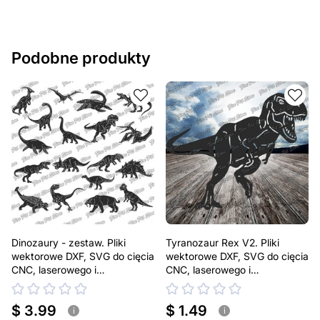
Jeśli masz jakiekolwiek pytania lub potrzebujesz
pomocy, skontaktuj się z nami w dowolnym momencie –
zawsze chętnie pomożemy.
Podobne produkty
Dinozaury - zestaw. Pliki
Tyranozaur Rex V2. Pliki
wektorowe DXF, SVG do cięcia
wektorowe DXF, SVG do cięcia
CNC, laserowego i
CNC, laserowego i
plazmowego
plazmowego
$ 3.99
$ 1.49
i
i