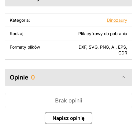
Korzystając z tych plików możesz przy pomocy
przyrzaądu do cięcia samodzielnie stworzyć wysokiej
jakości produkt z kawałka blachy. Rysunki zostały
Kategoria:
Dinozaury
zaprojektowane z myślą o nowoczesnej estetyce i
łatwym montażu, aby można było cieszyć się pracą nad
Rodzaj
Plik cyfrowy do pobrania
swoim projektem.
Formaty plików
DXF, SVG, PNG, AI, EPS,
Można używać tych plików do tworzenia gotowych
CDR
produktów zarówno do użytku osobistego, jak i
komercyjnego, w tym do sprzedaży produktów
wykonanych na podstawie tych projektów. Należy
Opinie
0
jednak pamiętać, że odsprzedaż lub udostępnianie
oryginalnych bądź zmodyfikowanych plików jest
surowo zabronione.
Brak opinii
Za dodatkową opłatą możemy dostosować projekt
poprzez dodanie tekstu, obrazów lub logo Twojej firmy
Napisz opinię
albo wprowadzenie innych modyfikacji według Twoich
potrzeb. Jeśli potrzebujesz indywidualnego projektu
metalowego produktu, skontaktuj się z nami.