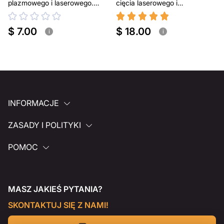
plazmowego i laserowego.
cięcia laserowego i
Przenośny grill BBQ
plazmowego
$ 7.00
$ 18.00
i
i
INFORMACJE
ZASADY I POLITYKI
POMOC
MASZ JAKIEŚ PYTANIA?
SKONTAKTUJ SIĘ Z NAMI!