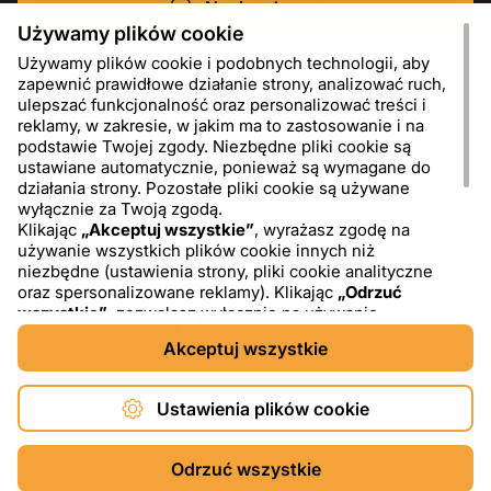
Napisz do nas
Używamy plików cookie
Używamy plików cookie i podobnych technologii, aby
zapewnić prawidłowe działanie strony, analizować ruch,
ulepszać funkcjonalność oraz personalizować treści i
reklamy, w zakresie, w jakim ma to zastosowanie i na
podstawie Twojej zgody. Niezbędne pliki cookie są
ustawiane automatycznie, ponieważ są wymagane do
działania strony. Pozostałe pliki cookie są używane
wyłącznie za Twoją zgodą.
Klikając
„Akceptuj wszystkie”
, wyrażasz zgodę na
używanie wszystkich plików cookie innych niż
PL
USD - US Dollar ($)
niezbędne (ustawienia strony, pliki cookie analityczne
oraz spersonalizowane reklamy). Klikając
„Odrzuć
wszystkie”
, zezwalasz wyłącznie na używanie
niezbędnych plików cookie. Klikając
„Ustawienia plików
Akceptuj wszystkie
cookie”
, możesz wybrać, które kategorie plików cookie
chcesz zaakceptować lub zablokować. Możesz w
dowolnym momencie zmienić lub wycofać swoją zgodę,
Ustawienia plików cookie
korzystając z linku „Ustawienia plików cookie” w dolnej
części strony. Więcej informacji na temat korzystania z
Copyright © 2026 DXF4YOU.
plików cookie, w tym o dostawcach zewnętrznych,
Odrzuć wszystkie
znajdziesz w naszej
Polityce plików cookie
oraz w