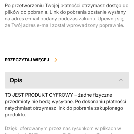
Po przetworzeniu Twojej płatności otrzymasz dostęp do
plików do pobrania. Link do pobrania zostanie wysłany
na adres e-mail podany podczas zakupu. Upewnij się,
że Twój adres e-mail został wprowadzony poprawnie.
Produkty cyfrowe, dostępne do natychmiastowego pobrania, nie
podlegają zwrotowi ani wymianie po ich pobraniu. Zalecamy
PRZECZYTAJ WIĘCEJ
uważnie zapoznać się z opisem produktu i zadać wszystkie pytania
przed zakupem. Jeśli masz jakiekolwiek problemy z zamówieniem,
skontaktuj się bezpośrednio ze sprzedawcą.
Opis
TO JEST PRODUKT CYFROWY – żadne fizyczne
przedmioty nie będą wysyłane. Po dokonaniu płatności
natychmiast otrzymasz link do pobrania zakupionego
produktu.
Dzięki oferowanym przez nas rysunkom w plikach w