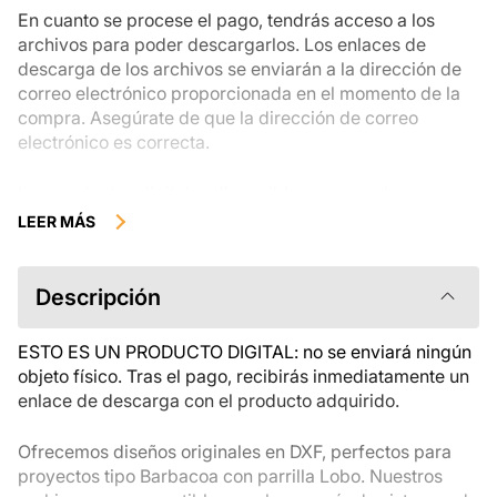
En cuanto se procese el pago, tendrás acceso a los
archivos para poder descargarlos. Los enlaces de
descarga de los archivos se enviarán a la dirección de
correo electrónico proporcionada en el momento de la
compra. Asegúrate de que la dirección de correo
electrónico es correcta.
Los productos digitales disponibles para su descarga
instantánea no se pueden devolver, cambiar ni cancelar
LEER MÁS
una vez descargados. Te recomendamos que revises la
descripción del producto atentamente antes de
comprarlo y que te pongas en contacto con nosotros si
Descripción
tienes alguna duda. Si tienes problemas con el pedido,
ponte en contacto directamente con el vendedor.
ESTO ES UN PRODUCTO DIGITAL: no se enviará ningún
objeto físico. Tras el pago, recibirás inmediatamente un
enlace de descarga con el producto adquirido.
Ofrecemos diseños originales en DXF, perfectos para
proyectos tipo Barbacoa con parrilla Lobo. Nuestros