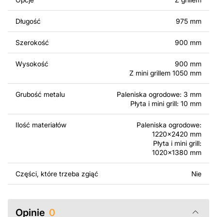
komercyjnego, w tym do sprzedaży produktów
wykonanych na podstawie tych projektów. Należy
Długość
975 mm
jednak pamiętać, że odsprzedaż lub udostępnianie
oryginalnych bądź zmodyfikowanych plików jest
Szerokość
900 mm
surowo zabronione.
Wysokość
900 mm
Za dodatkową opłatą możemy dostosować projekt
Z mini grillem 1050 mm
poprzez dodanie tekstu, obrazów lub logo Twojej firmy
albo wprowadzenie innych modyfikacji według Twoich
Grubość metalu
Paleniska ogrodowe: 3 mm
potrzeb. Jeśli potrzebujesz indywidualnego projektu
Płyta i mini grill: 10 mm
metalowego produktu, skontaktuj się z nami.
Ilość materiałów
Paleniska ogrodowe:
1220x2420 mm
Jeśli masz jakiekolwiek pytania lub potrzebujesz
Płyta i mini grill:
pomocy, skontaktuj się z nami w dowolnym momencie –
1020x1380 mm
zawsze chętnie pomożemy.
Części, które trzeba zgiąć
Nie
Opinie
0