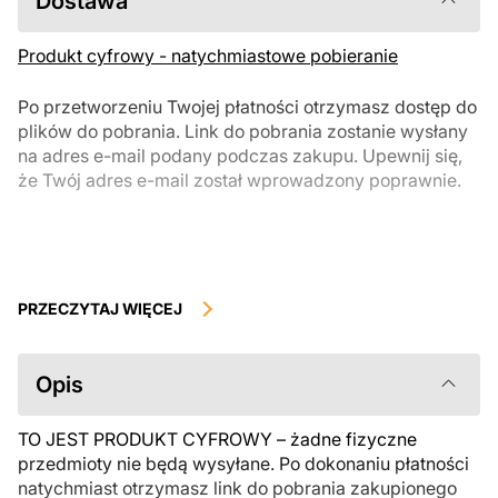
Dostawa
Produkt cyfrowy - natychmiastowe pobieranie
Po przetworzeniu Twojej płatności otrzymasz dostęp do
plików do pobrania. Link do pobrania zostanie wysłany
na adres e-mail podany podczas zakupu. Upewnij się,
że Twój adres e-mail został wprowadzony poprawnie.
Produkty cyfrowe, dostępne do natychmiastowego pobrania, nie
podlegają zwrotowi ani wymianie po ich pobraniu. Zalecamy
PRZECZYTAJ WIĘCEJ
uważnie zapoznać się z opisem produktu i zadać wszystkie pytania
przed zakupem. Jeśli masz jakiekolwiek problemy z zamówieniem,
skontaktuj się bezpośrednio ze sprzedawcą.
Opis
TO JEST PRODUKT CYFROWY – żadne fizyczne
przedmioty nie będą wysyłane. Po dokonaniu płatności
natychmiast otrzymasz link do pobrania zakupionego