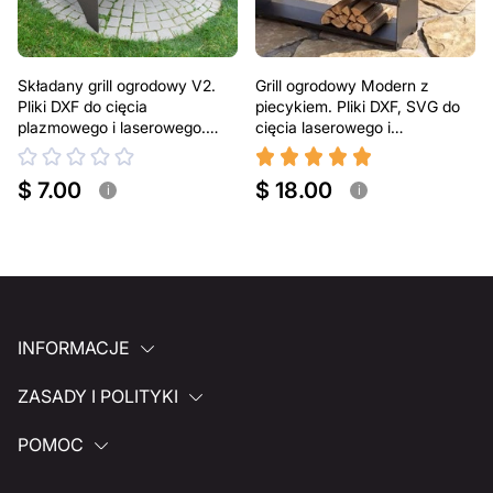
Składany grill ogrodowy V2.
Grill ogrodowy Modern z
Pliki DXF do cięcia
piecykiem. Pliki DXF, SVG do
plazmowego i laserowego.
cięcia laserowego i
Przenośny grill BBQ
plazmowego
$ 7.00
$ 18.00
i
i
INFORMACJE
ZASADY I POLITYKI
POMOC