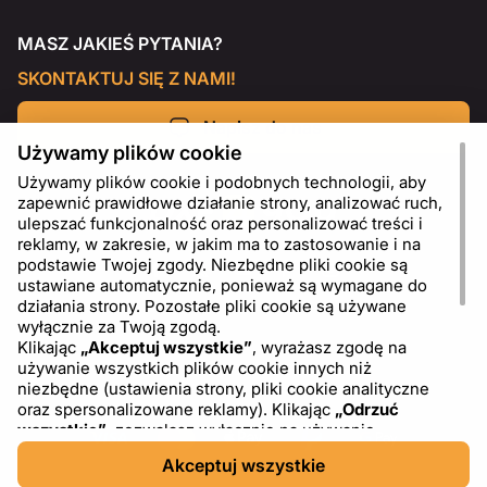
MASZ JAKIEŚ PYTANIA?
SKONTAKTUJ SIĘ Z NAMI!
Napisz do nas
Używamy plików cookie
Używamy plików cookie i podobnych technologii, aby
zapewnić prawidłowe działanie strony, analizować ruch,
ulepszać funkcjonalność oraz personalizować treści i
reklamy, w zakresie, w jakim ma to zastosowanie i na
podstawie Twojej zgody. Niezbędne pliki cookie są
ustawiane automatycznie, ponieważ są wymagane do
działania strony. Pozostałe pliki cookie są używane
wyłącznie za Twoją zgodą.
Klikając
„Akceptuj wszystkie”
, wyrażasz zgodę na
używanie wszystkich plików cookie innych niż
PL
USD - US Dollar ($)
niezbędne (ustawienia strony, pliki cookie analityczne
oraz spersonalizowane reklamy). Klikając
„Odrzuć
wszystkie”
, zezwalasz wyłącznie na używanie
niezbędnych plików cookie. Klikając
„Ustawienia plików
Akceptuj wszystkie
cookie”
, możesz wybrać, które kategorie plików cookie