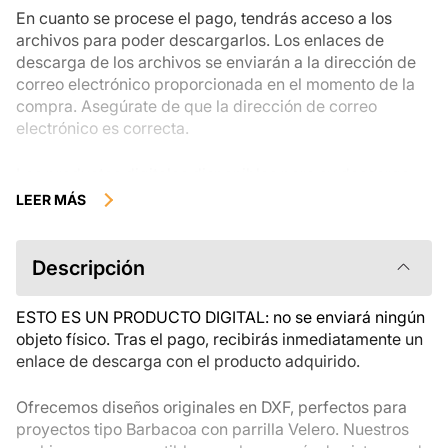
En cuanto se procese el pago, tendrás acceso a los
archivos para poder descargarlos. Los enlaces de
descarga de los archivos se enviarán a la dirección de
correo electrónico proporcionada en el momento de la
compra. Asegúrate de que la dirección de correo
electrónico es correcta.
Los productos digitales disponibles para su descarga
instantánea no se pueden devolver, cambiar ni cancelar
LEER MÁS
una vez descargados. Te recomendamos que revises la
descripción del producto atentamente antes de
comprarlo y que te pongas en contacto con nosotros si
Descripción
tienes alguna duda. Si tienes problemas con el pedido,
ponte en contacto directamente con el vendedor.
ESTO ES UN PRODUCTO DIGITAL: no se enviará ningún
objeto físico. Tras el pago, recibirás inmediatamente un
enlace de descarga con el producto adquirido.
Ofrecemos diseños originales en DXF, perfectos para
proyectos tipo Barbacoa con parrilla Velero. Nuestros