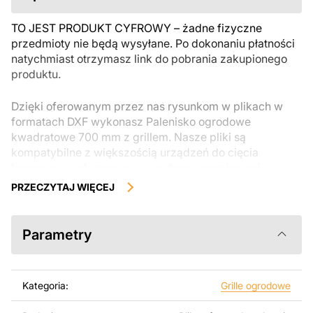
TO JEST PRODUKT CYFROWY – żadne fizyczne
przedmioty nie będą wysyłane. Po dokonaniu płatności
natychmiast otrzymasz link do pobrania zakupionego
produktu.
Dzięki oferowanym przez nas rysunkom w plikach w
formatach DXF wykonasz Palenisko ogrodowe
kwadratowe 700 mm z grillem. Nasze pliki są
kompatybilne z większością urządzeń do cięcia
laserowego, plazmowego, wodnego oraz innymi
maszynami CNC. Można je łatwo edytować lub
PRZECZYTAJ WIĘCEJ
modyfikować za pomocą programów takich jak
AutoCAD, Inkscape, SheetCam, Adobe Illustrator,
SolidWorks lub innych narzędzi do edycji wektorowej.
Parametry
Korzystając z tych plików możesz przy pomocy
przyrzaądu do cięcia samodzielnie stworzyć wysokiej
Kategoria:
Grille ogrodowe
jakości produkt z kawałka blachy. Rysunki zostały
zaprojektowane z myślą o nowoczesnej estetyce i