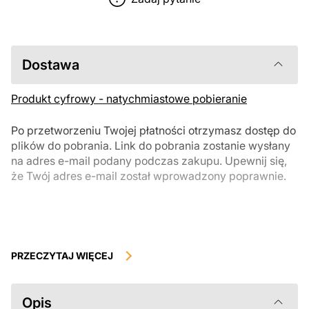
Dostawa
Produkt cyfrowy - natychmiastowe pobieranie
Po przetworzeniu Twojej płatności otrzymasz dostęp do
plików do pobrania. Link do pobrania zostanie wysłany
na adres e-mail podany podczas zakupu. Upewnij się,
że Twój adres e-mail został wprowadzony poprawnie.
Produkty cyfrowe, dostępne do natychmiastowego pobrania, nie
podlegają zwrotowi ani wymianie po ich pobraniu. Zalecamy
PRZECZYTAJ WIĘCEJ
uważnie zapoznać się z opisem produktu i zadać wszystkie pytania
przed zakupem. Jeśli masz jakiekolwiek problemy z zamówieniem,
skontaktuj się bezpośrednio ze sprzedawcą.
Opis