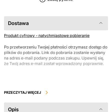
Dostawa
Produkt cyfrowy - natychmiastowe pobieranie
Po przetworzeniu Twojej płatności otrzymasz dostęp do
plików do pobrania. Link do pobrania zostanie wysłany
na adres e-mail podany podczas zakupu. Upewnij się,
że Twój adres e-mail został wprowadzony poprawnie.
Produkty cyfrowe, dostępne do natychmiastowego pobrania, nie
podlegają zwrotowi ani wymianie po ich pobraniu. Zalecamy
PRZECZYTAJ WIĘCEJ
uważnie zapoznać się z opisem produktu i zadać wszystkie pytania
przed zakupem. Jeśli masz jakiekolwiek problemy z zamówieniem,
skontaktuj się bezpośrednio ze sprzedawcą.
Opis