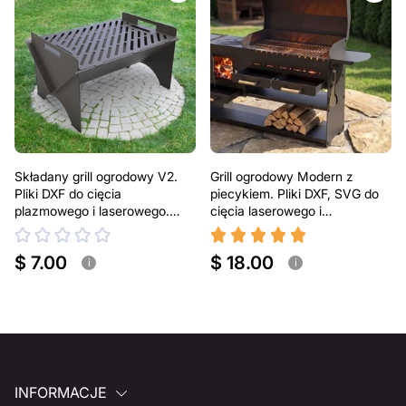
Składany grill ogrodowy V2.
Grill ogrodowy Modern z
Pliki DXF do cięcia
piecykiem. Pliki DXF, SVG do
plazmowego i laserowego.
cięcia laserowego i
Przenośny grill BBQ
plazmowego
$ 7.00
$ 18.00
i
i
INFORMACJE