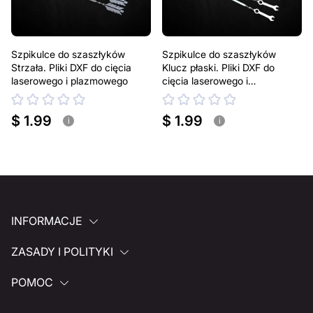
Szpikulce do szaszłyków
Szpikulce do szaszłyków
Strzała. Pliki DXF do cięcia
Klucz płaski. Pliki DXF do
laserowego i plazmowego
cięcia laserowego i
plazmowego
$ 1.99
$ 1.99
i
i
INFORMACJE
ZASADY I POLITYKI
POMOC