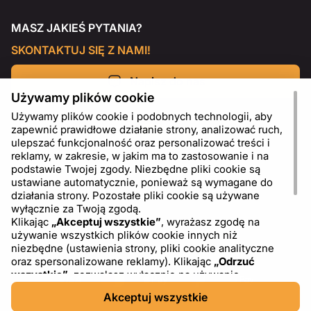
MASZ JAKIEŚ PYTANIA?
SKONTAKTUJ SIĘ Z NAMI!
Napisz do nas
Używamy plików cookie
Używamy plików cookie i podobnych technologii, aby
zapewnić prawidłowe działanie strony, analizować ruch,
ulepszać funkcjonalność oraz personalizować treści i
reklamy, w zakresie, w jakim ma to zastosowanie i na
podstawie Twojej zgody. Niezbędne pliki cookie są
ustawiane automatycznie, ponieważ są wymagane do
działania strony. Pozostałe pliki cookie są używane
wyłącznie za Twoją zgodą.
Klikając
„Akceptuj wszystkie”
, wyrażasz zgodę na
używanie wszystkich plików cookie innych niż
PL
USD - US Dollar ($)
niezbędne (ustawienia strony, pliki cookie analityczne
oraz spersonalizowane reklamy). Klikając
„Odrzuć
wszystkie”
, zezwalasz wyłącznie na używanie
niezbędnych plików cookie. Klikając
„Ustawienia plików
Akceptuj wszystkie
cookie”
, możesz wybrać, które kategorie plików cookie