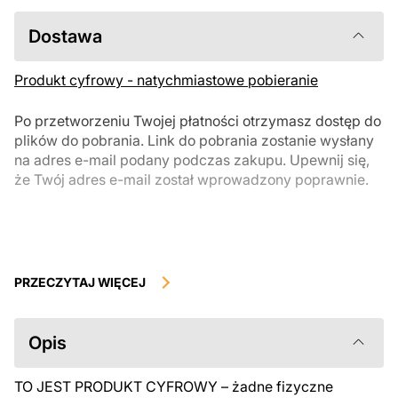
Dostawa
Produkt cyfrowy - natychmiastowe pobieranie
Po przetworzeniu Twojej płatności otrzymasz dostęp do
plików do pobrania. Link do pobrania zostanie wysłany
na adres e-mail podany podczas zakupu. Upewnij się,
że Twój adres e-mail został wprowadzony poprawnie.
Produkty cyfrowe, dostępne do natychmiastowego pobrania, nie
podlegają zwrotowi ani wymianie po ich pobraniu. Zalecamy
PRZECZYTAJ WIĘCEJ
uważnie zapoznać się z opisem produktu i zadać wszystkie pytania
przed zakupem. Jeśli masz jakiekolwiek problemy z zamówieniem,
skontaktuj się bezpośrednio ze sprzedawcą.
Opis
TO JEST PRODUKT CYFROWY – żadne fizyczne