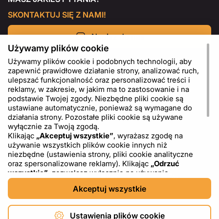
SKONTAKTUJ SIĘ Z NAMI!
Napisz do nas
Używamy plików cookie
Używamy plików cookie i podobnych technologii, aby
zapewnić prawidłowe działanie strony, analizować ruch,
ulepszać funkcjonalność oraz personalizować treści i
reklamy, w zakresie, w jakim ma to zastosowanie i na
podstawie Twojej zgody. Niezbędne pliki cookie są
ustawiane automatycznie, ponieważ są wymagane do
działania strony. Pozostałe pliki cookie są używane
wyłącznie za Twoją zgodą.
Klikając
„Akceptuj wszystkie”
, wyrażasz zgodę na
używanie wszystkich plików cookie innych niż
PL
USD - US Dollar ($)
niezbędne (ustawienia strony, pliki cookie analityczne
oraz spersonalizowane reklamy). Klikając
„Odrzuć
wszystkie”
, zezwalasz wyłącznie na używanie
niezbędnych plików cookie. Klikając
„Ustawienia plików
Akceptuj wszystkie
cookie”
, możesz wybrać, które kategorie plików cookie
chcesz zaakceptować lub zablokować. Możesz w
dowolnym momencie zmienić lub wycofać swoją zgodę,
Ustawienia plików cookie