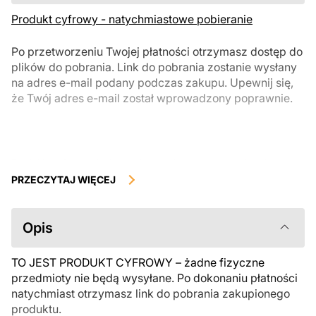
Produkt cyfrowy - natychmiastowe pobieranie
Po przetworzeniu Twojej płatności otrzymasz dostęp do
plików do pobrania. Link do pobrania zostanie wysłany
na adres e-mail podany podczas zakupu. Upewnij się,
że Twój adres e-mail został wprowadzony poprawnie.
Produkty cyfrowe, dostępne do natychmiastowego pobrania, nie
podlegają zwrotowi ani wymianie po ich pobraniu. Zalecamy
PRZECZYTAJ WIĘCEJ
uważnie zapoznać się z opisem produktu i zadać wszystkie pytania
przed zakupem. Jeśli masz jakiekolwiek problemy z zamówieniem,
skontaktuj się bezpośrednio ze sprzedawcą.
Opis
TO JEST PRODUKT CYFROWY – żadne fizyczne
przedmioty nie będą wysyłane. Po dokonaniu płatności
natychmiast otrzymasz link do pobrania zakupionego
produktu.