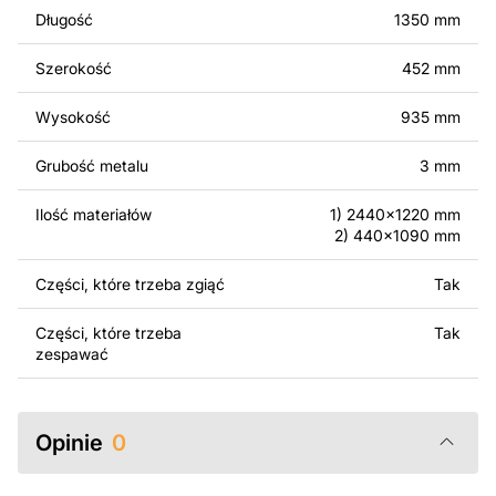
wykonanych na podstawie tych projektów. Należy
Długość
1350 mm
jednak pamiętać, że odsprzedaż lub udostępnianie
oryginalnych bądź zmodyfikowanych plików jest
Szerokość
452 mm
surowo zabronione.
Wysokość
935 mm
Za dodatkową opłatą możemy dostosować projekt
poprzez dodanie tekstu, obrazów lub logo Twojej firmy
Grubość metalu
3 mm
albo wprowadzenie innych modyfikacji według Twoich
potrzeb. Jeśli potrzebujesz indywidualnego projektu
Ilość materiałów
1) 2440x1220 mm
metalowego produktu, skontaktuj się z nami.
2) 440x1090 mm
Jeśli masz jakiekolwiek pytania lub potrzebujesz
Części, które trzeba zgiąć
Tak
pomocy, skontaktuj się z nami w dowolnym momencie –
zawsze chętnie pomożemy.
Części, które trzeba
Tak
zespawać
Opinie
0