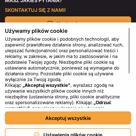
MASZ JAKIEŚ PYTANIA?
SKONTAKTUJ SIĘ Z NAMI!
Napisz do nas
Używamy plików cookie
Używamy plików cookie i podobnych technologii, aby
zapewnić prawidłowe działanie strony, analizować ruch,
ulepszać funkcjonalność oraz personalizować treści i
reklamy, w zakresie, w jakim ma to zastosowanie i na
podstawie Twojej zgody. Niezbędne pliki cookie są
ustawiane automatycznie, ponieważ są wymagane do
działania strony. Pozostałe pliki cookie są używane
wyłącznie za Twoją zgodą.
Klikając
„Akceptuj wszystkie”
, wyrażasz zgodę na
używanie wszystkich plików cookie innych niż
PL
USD - US Dollar ($)
niezbędne (ustawienia strony, pliki cookie analityczne
oraz spersonalizowane reklamy). Klikając
„Odrzuć
wszystkie”
, zezwalasz wyłącznie na używanie
niezbędnych plików cookie. Klikając
„Ustawienia plików
Akceptuj wszystkie
cookie”
, możesz wybrać, które kategorie plików cookie
chcesz zaakceptować lub zablokować. Możesz w
dowolnym momencie zmienić lub wycofać swoją zgodę,
Ustawienia plików cookie