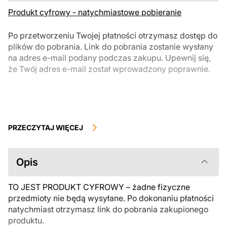
Produkt cyfrowy - natychmiastowe pobieranie
Po przetworzeniu Twojej płatności otrzymasz dostęp do
plików do pobrania. Link do pobrania zostanie wysłany
na adres e-mail podany podczas zakupu. Upewnij się,
że Twój adres e-mail został wprowadzony poprawnie.
Produkty cyfrowe, dostępne do natychmiastowego pobrania, nie
podlegają zwrotowi ani wymianie po ich pobraniu. Zalecamy
PRZECZYTAJ WIĘCEJ
uważnie zapoznać się z opisem produktu i zadać wszystkie pytania
przed zakupem. Jeśli masz jakiekolwiek problemy z zamówieniem,
skontaktuj się bezpośrednio ze sprzedawcą.
Opis
TO JEST PRODUKT CYFROWY – żadne fizyczne
przedmioty nie będą wysyłane. Po dokonaniu płatności
natychmiast otrzymasz link do pobrania zakupionego
produktu.