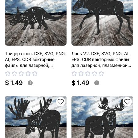
Трицератопс. DXF, SVG, PNG,
Лось V2. DXF, SVG, PNG, AI,
AI, EPS, CDR векторные
EPS, CDR векторные файлы
файлы для лазерной,
для лазерной, плазменной
плазменной резки
резки
$ 1.49
$ 1.49
i
i