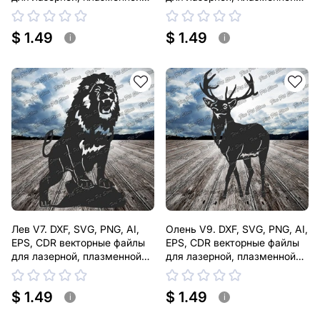
резки
резки
$ 1.49
$ 1.49
i
i
Лев V7. DXF, SVG, PNG, AI,
Олень V9. DXF, SVG, PNG, AI,
EPS, CDR векторные файлы
EPS, CDR векторные файлы
для лазерной, плазменной
для лазерной, плазменной
резки
резки
$ 1.49
$ 1.49
i
i