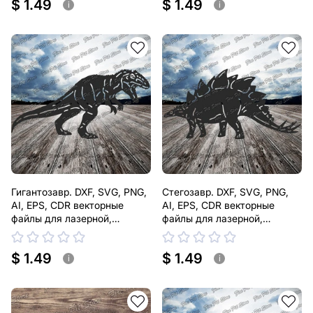
$ 1.49
$ 1.49
i
i
Гигантозавр. DXF, SVG, PNG,
Стегозавр. DXF, SVG, PNG,
AI, EPS, CDR векторные
AI, EPS, CDR векторные
файлы для лазерной,
файлы для лазерной,
плазменной резки
плазменной резки
$ 1.49
$ 1.49
i
i