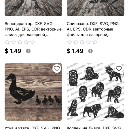
Велоцираптор. DXF, SVG,
Спинозавр. DXF, SVG, PNG,
PNG, AI, EPS, CDR векторные
AI, EPS, CDR векторные
файлы для лазерной,
файлы для лазерной,
плазменной резки
плазменной резки
$ 1.49
$ 1.49
i
i
Утка и утята. DXF, SVG, PNG,
Коллекция Львов. DXF, SVG,