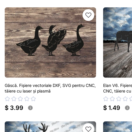
Gâscă. Fișiere vectoriale DXF, SVG pentru CNC,
Elan V6. Fișier
tăiere cu laser și plasmă
CNC, tăiere cu 
$ 3.99
$ 1.49
i
i