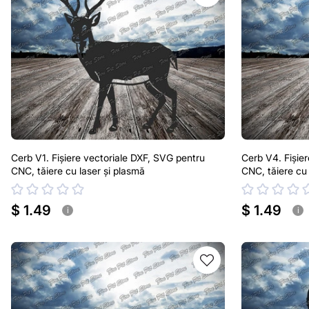
Cerb V1. Fișiere vectoriale DXF, SVG pentru
Cerb V4. Fișie
CNC, tăiere cu laser și plasmă
CNC, tăiere cu 
$ 1.49
$ 1.49
i
i