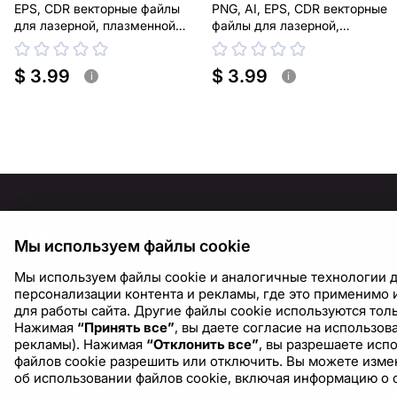
EPS, CDR векторные файлы
PNG, AI, EPS, CDR векторные
для лазерной, плазменной
файлы для лазерной,
резки
плазменной резки
$ 3.99
$ 3.99
i
i
ИНФОР
Мы используем файлы cookie
О нас
Мы используем файлы cookie и аналогичные технологии д
Блог
персонализации контента и рекламы, где это применимо и
для работы сайта. Другие файлы cookie используются толь
Нажимая
“Принять все”
, вы даете согласие на использо
рекламы). Нажимая
“Отклонить все”
, вы разрешаете исп
файлов cookie разрешить или отключить. Вы можете измен
об использовании файлов cookie, включая информацию о 