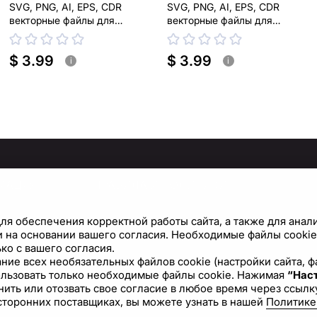
SVG, PNG, AI, EPS, CDR
SVG, PNG, AI, EPS, CDR
векторные файлы для
векторные файлы для
лазерной, плазменной резки
лазерной, плазменной резки
$ 3.99
$ 3.99
i
i
МАЦИЯ
ПРАВИЛА И ПОЛИТИКИ
Политика конфиденциальности
С
ля обеспечения корректной работы сайта, а также для анал
Условия использования сайта
Н
 на основании вашего согласия. Необходимые файлы cookie 
ко с вашего согласия.
Политика файлов cookie
вание всех необязательных файлов cookie (настройки сайта,
ользовать только необходимые файлы cookie. Нажимая
Лицензионное соглашение
“Наст
ить или отозвать свое согласие в любое время через ссылку
сторонних поставщиках, вы можете узнать в нашей
Политике