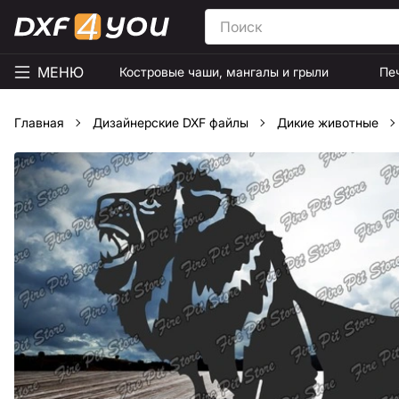
МЕНЮ
Костровые чаши, мангалы и грыли
Пе
Главная
Дизайнерские DXF файлы
Дикие животные