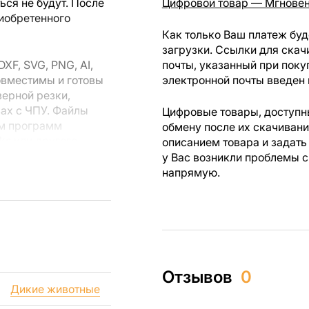
ся не будут. После
Цифровой товар — Мгновен
риобретенного
Как только Ваш платеж буд
загрузки. Ссылки для скач
F, SVG, PNG, AI,
почты, указанный при поку
овместимы и готовы
электронной почты введен 
зерной резки,
вах с ЧПУ. Файлы
Цифровые товары, доступны
ем программ
обмену после их скачиван
rks или другого
описанием товара и задать
у Вас возникли проблемы с
напрямую.
 резки, вы сможете
ежи созданы с
ы вы могли
изделий как для
Отзывов
0
ючая продажу
Дикие животные
дчеркиваем, что