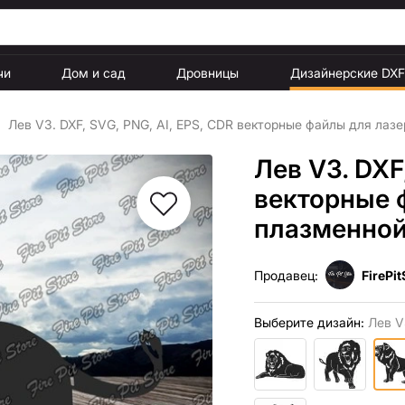
чи
Дом и сад
Дровницы
Дизайнерские DX
Лев V3. DXF, SVG, PNG, AI, EPS, CDR векторные файлы для лаз
Лев V3. DXF
векторные 
плазменной
Продавец:
FirePit
Выберите дизайн:
Лев V