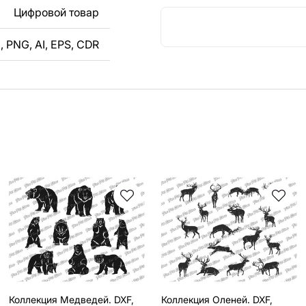
ли
Цифровой товар
, PNG, AI, EPS, CDR
кст, изображение,
в дизайн изделия.
чертеж изделия из
вяжитесь с нами в
Коллекция Медведей. DXF,
Коллекция Оленей. DXF,