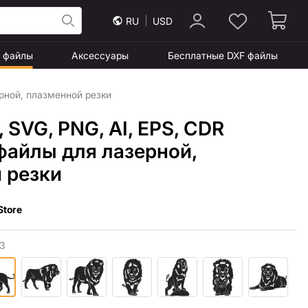
RU
USD
F файлы
Аксессуары
Бесплатные DXF файлы
ерной, плазменной резки
, SVG, PNG, AI, EPS, CDR
файлы для лазерной,
 резки
Store
3