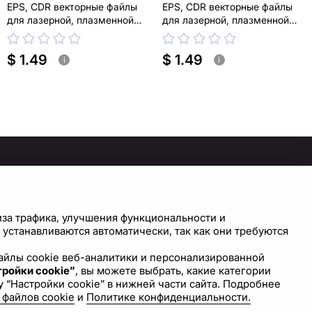
EPS, CDR векторные файлы
EPS, CDR векторные файлы
для лазерной, плазменной
для лазерной, плазменной
резки
резки
$ 1.49
$ 1.49
i
i
ПОМОЩЬ
У ВАС ЕСТЬ ВОПРОСЫ?
СВЯЖИТЕСЬ С НАМИ!
правочный центр
иза трафика, улучшения функциональности и
астройки cookie
устанавливаются автоматически, так как они требуются
Напишите нам
 файлы cookie веб-аналитики и персонализированной
ройки cookie”
, вы можете выбрать, какие категории
 “Настройки cookie” в нижней части сайта. Подробнее
 файлов cookie
и
Политике конфиденциальности.