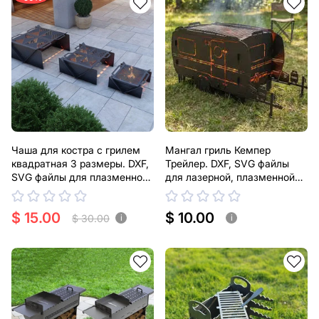
Чаша для костра с грилем
Мангал гриль Кемпер
квадратная 3 размеры. DXF,
Трейлер. DXF, SVG файлы
SVG файлы для плазменной,
для лазерной, плазменной
лазерной резки
резки
$ 15.00
$ 10.00
$ 30.00
i
i