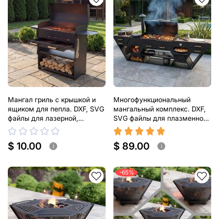
Мангал гриль с крышкой и
Многофункциональный
ящиком для пепла. DXF, SVG
мангальный комплекс. DXF,
файлы для лазерной,
SVG файлы для плазменной,
плазменной резки
лазерной резки. Уличная
кухня. 3-в-1: Зона барбекю +
$ 10.00
$ 89.00
Печь для пиццы + Печь под
i
i
казан
-65%