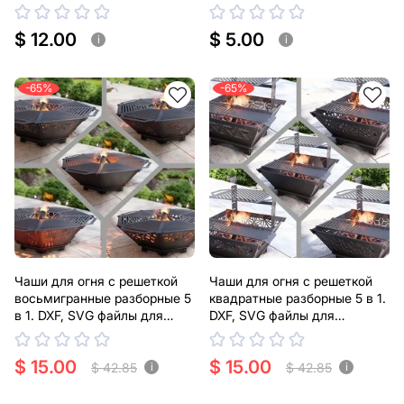
лазерной резки
$ 12.00
$ 5.00
i
i
-65%
-65%
Чаши для огня с решеткой
Чаши для огня с решеткой
восьмигранные разборные 5
квадратные разборные 5 в 1.
в 1. DXF, SVG файлы для
DXF, SVG файлы для
плазменной, лазерной резки
плазменной, лазерной резки
$ 15.00
$ 15.00
$ 42.85
$ 42.85
i
i