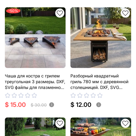
-50%
Чаша для костра с грилем
Разборный квадратный
треугольная 3 размеры. DXF,
гриль 780 мм с деревянной
SVG файлы для плазменной,
столешницей. DXF, SVG
лазерной резки
файлы для плазменной,
лазерной резки
$ 15.00
$ 12.00
$ 30.00
i
i