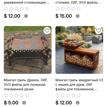
деревянной столешницей.
столами. DXF, SVG файлы
DXF, SVG файлы для
для плазменной, лазерной
плазменной, лазерной резки
резки
$ 12.00
$ 15.00
i
i
Мангал гриль Дракон. DXF,
Мангал гриль квадратный V2
SVG файлы для лазерной,
с нишей для дров. DXF
плазменной резки
файлы для плазменной,
лазерной резки
$ 5.00
$ 12.00
i
i