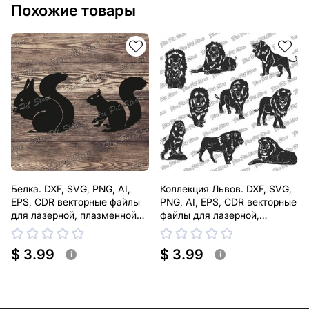
с нами.
Похожие товары
Если у вас остались вопросы или вам нужна помощь,
свяжитесь с нами в любое время, мы всегда готовы
помочь.
Белка. DXF, SVG, PNG, AI,
Коллекция Львов. DXF, SVG,
EPS, CDR векторные файлы
PNG, AI, EPS, CDR векторные
для лазерной, плазменной
файлы для лазерной,
резки
плазменной резки
$ 3.99
$ 3.99
i
i