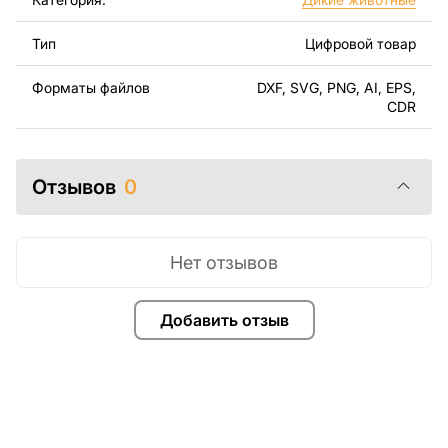
Используя файлы, листовой металл и оборудование
для резки, вы сможете изготовить прекрасное
Тип
Цифровой товар
изделие самостоятельно. Чертежи созданы с учетом
современного дизайна и легкости сборки, чтобы вы
Форматы файлов
DXF, SVG, PNG, AI, EPS,
могли наслаждаться процессом работы над вашим
CDR
проектом.
Вы можете использовать файлы для создания
Отзывов
0
готовых изделий как для личного, так и для
коммерческого использования, включая продажу
готовых изделий, изготовленных по этим чертежам.
Подчеркиваем, что перепродажа и распространение
Нет отзывов
этих оригинальных или отредактированных файлов
запрещены.
Добавить отзыв
За дополнительную плату мы можем добавить любой
текст, изображение, логотип вашей компании или
внести другие изменения в дизайн изделия. Если вам
нужно, чтобы мы выполнили индивидуальный чертеж
изделия из металла для вас, пожалуйста, свяжитесь