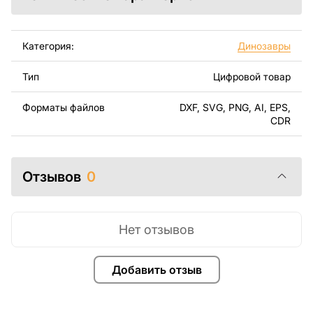
другого программного обеспечения для векторных
файлов.
Категория:
Динозавры
Используя файлы, листовой металл и оборудование
для резки, вы сможете изготовить прекрасное
Тип
Цифровой товар
изделие самостоятельно. Чертежи созданы с учетом
современного дизайна и легкости сборки, чтобы вы
Форматы файлов
DXF, SVG, PNG, AI, EPS,
могли наслаждаться процессом работы над вашим
CDR
проектом.
Вы можете использовать файлы для создания
Отзывов
0
готовых изделий как для личного, так и для
коммерческого использования, включая продажу
готовых изделий, изготовленных по этим чертежам.
Подчеркиваем, что перепродажа и распространение
Нет отзывов
этих оригинальных или отредактированных файлов
запрещены.
Добавить отзыв
За дополнительную плату мы можем добавить любой
текст, изображение, логотип вашей компании или