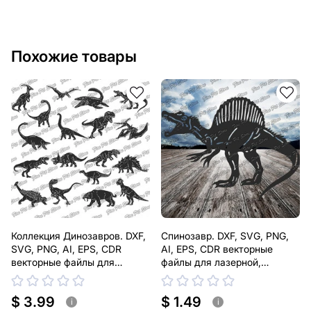
внести другие изменения в дизайн изделия. Если вам
нужно, чтобы мы выполнили индивидуальный чертеж
изделия из металла для вас, пожалуйста, свяжитесь
с нами.
Похожие товары
Если у вас остались вопросы или вам нужна помощь,
свяжитесь с нами в любое время, мы всегда готовы
помочь.
Коллекция Динозавров. DXF,
Спинозавр. DXF, SVG, PNG,
SVG, PNG, AI, EPS, CDR
AI, EPS, CDR векторные
векторные файлы для
файлы для лазерной,
лазерной, плазменной резки
плазменной резки
$ 3.99
$ 1.49
i
i