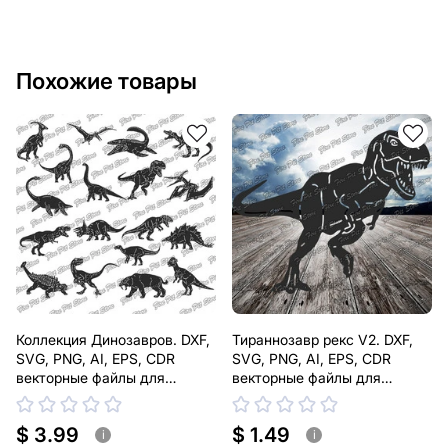
нужно, чтобы мы выполнили индивидуальный чертеж
изделия из металла для вас, пожалуйста, свяжитесь
с нами.
Похожие товары
Если у вас остались вопросы или вам нужна помощь,
свяжитесь с нами в любое время, мы всегда готовы
помочь.
Коллекция Динозавров. DXF,
Тираннозавр рекс V2. DXF,
SVG, PNG, AI, EPS, CDR
SVG, PNG, AI, EPS, CDR
векторные файлы для
векторные файлы для
лазерной, плазменной резки
лазерной, плазменной резки
$ 3.99
$ 1.49
i
i