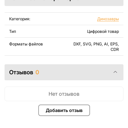
программного обеспечения для векторных файлов.
Используя файлы, листовой металл и оборудование
Категория:
Динозавры
для резки, вы сможете изготовить прекрасное
изделие самостоятельно. Чертежи созданы с учетом
Тип
Цифровой товар
современного дизайна и легкости сборки, чтобы вы
могли наслаждаться процессом работы над вашим
Форматы файлов
DXF, SVG, PNG, AI, EPS,
проектом.
CDR
Вы можете использовать файлы для создания
готовых изделий как для личного, так и для
Отзывов
0
коммерческого использования, включая продажу
готовых изделий, изготовленных по этим чертежам.
Подчеркиваем, что перепродажа и распространение
этих оригинальных или отредактированных файлов
Нет отзывов
запрещены.
Добавить отзыв
За дополнительную плату мы можем добавить любой
текст, изображение, логотип вашей компании или
внести другие изменения в дизайн изделия. Если вам