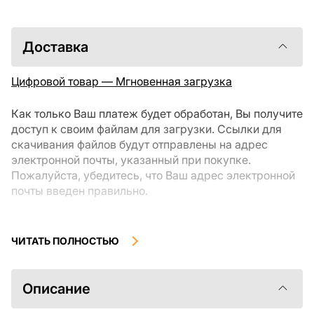
Доставка
Цифровой товар — Мгновенная загрузка
Как только Ваш платеж будет обработан, Вы получите
доступ к своим файлам для загрузки. Ссылки для
скачивания файлов будут отправлены на адрес
электронной почты, указанный при покупке.
Пожалуйста, убедитесь, что Ваш адрес электронной
почты введен правильно.
Цифровые товары, доступные для мгновенной
загрузки, не подлежат возврату или обмену после их
ЧИТАТЬ ПОЛНОСТЬЮ
скачивания. Мы рекомендуем внимательно
ознакомиться с описанием товара и задать все
интересующие Вас вопросы перед покупкой. Если у
Описание
Вас возникли проблемы с заказом, пожалуйста,