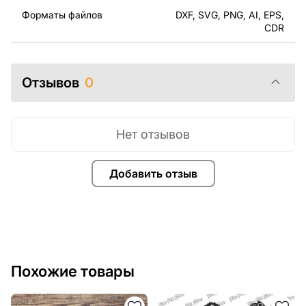
могли наслаждаться процессом работы над вашим
Форматы файлов
DXF, SVG, PNG, AI, EPS,
проектом.
CDR
Вы можете использовать файлы для создания
готовых изделий как для личного, так и для
Отзывов
0
коммерческого использования, включая продажу
готовых изделий, изготовленных по этим чертежам.
Подчеркиваем, что перепродажа и распространение
этих оригинальных или отредактированных файлов
Нет отзывов
запрещены.
Добавить отзыв
За дополнительную плату мы можем добавить любой
текст, изображение, логотип вашей компании или
внести другие изменения в дизайн изделия. Если вам
нужно, чтобы мы выполнили индивидуальный чертеж
изделия из металла для вас, пожалуйста, свяжитесь
с нами.
Похожие товары
Если у вас остались вопросы или вам нужна помощь,
свяжитесь с нами в любое время, мы всегда готовы