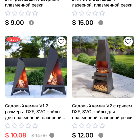
плазменной резки
лазерной, плазменной резки
$ 9.00
$ 15.00
i
i
-28%
Садовый камин V1 2
Садовый камин V2 с грилем.
размеры. DXF, SVG файлы
DXF, SVG файлы для
для плазменной, лазерной
плазменной, лазерной резки
резки
$ 10.08
$ 12.00
$ 14.00
i
i