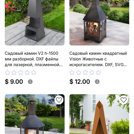
Садовый камин V2 h-1500
Садовый камин квадратный
мм разборной. DXF файлы
Vision Животные с
для лазерной, плазменной
искрогасителем. DXF, SVG
резки
файлы для плазменной,
лазерной резки
$ 9.00
$ 12.00
i
i