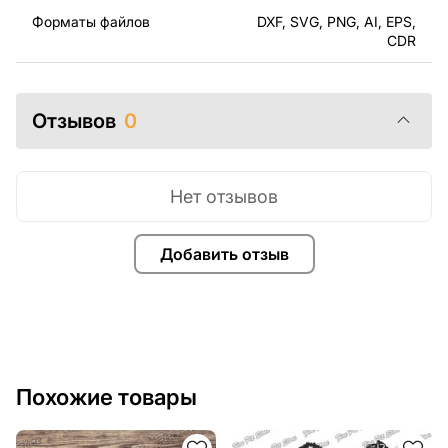
могли наслаждаться процессом работы над вашим
Форматы файлов
DXF, SVG, PNG, AI, EPS,
проектом.
CDR
Вы можете использовать файлы для создания
готовых изделий как для личного, так и для
Отзывов
0
коммерческого использования, включая продажу
готовых изделий, изготовленных по этим чертежам.
Подчеркиваем, что перепродажа и распространение
этих оригинальных или отредактированных файлов
Нет отзывов
запрещены.
Добавить отзыв
За дополнительную плату мы можем добавить любой
текст, изображение, логотип вашей компании или
внести другие изменения в дизайн изделия. Если вам
нужно, чтобы мы выполнили индивидуальный чертеж
изделия из металла для вас, пожалуйста, свяжитесь
с нами.
Похожие товары
Если у вас остались вопросы или вам нужна помощь,
свяжитесь с нами в любое время, мы всегда готовы