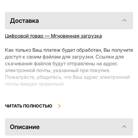
Доставка
Цифровой товар — Мгновенная загрузка
Как только Ваш платеж будет обработан, Вы получите
доступ к своим файлам для загрузки. Ссылки для
скачивания файлов будут отправлены на адрес
электронной почты, указанный при покупке.
Пожалуйста, убедитесь, что Ваш адрес электронной
почты введен правильно.
Цифровые товары, доступные для мгновенной
загрузки, не подлежат возврату или обмену после их
ЧИТАТЬ ПОЛНОСТЬЮ
скачивания. Мы рекомендуем внимательно
ознакомиться с описанием товара и задать все
интересующие Вас вопросы перед покупкой. Если у
Описание
Вас возникли проблемы с заказом, пожалуйста,