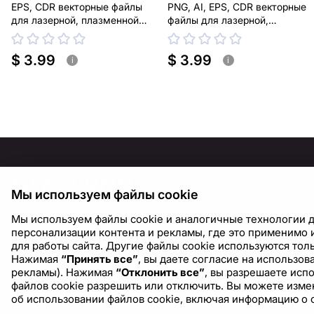
EPS, CDR векторные файлы
PNG, AI, EPS, CDR векторные
для лазерной, плазменной
файлы для лазерной,
резки
плазменной резки
$ 3.99
$ 3.99
i
i
ИНФОР
Мы используем файлы cookie
О нас
Мы используем файлы cookie и аналогичные технологии д
Блог
персонализации контента и рекламы, где это применимо и
для работы сайта. Другие файлы cookie используются толь
Нажимая
“Принять все”
, вы даете согласие на использо
рекламы). Нажимая
“Отклонить все”
, вы разрешаете исп
файлов cookie разрешить или отключить. Вы можете измен
об использовании файлов cookie, включая информацию о 