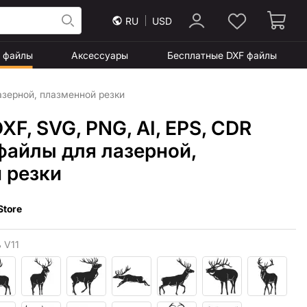
RU
USD
F файлы
Аксессуары
Бесплатные DXF файлы
азерной, плазменной резки
DXF, SVG, PNG, AI, EPS, CDR
файлы для лазерной,
 резки
Store
 V11