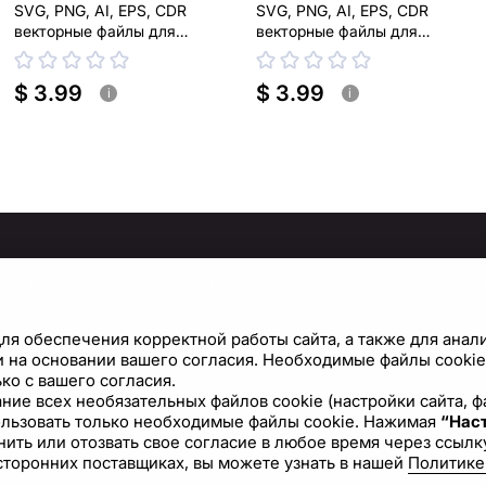
SVG, PNG, AI, EPS, CDR
SVG, PNG, AI, EPS, CDR
векторные файлы для
векторные файлы для
лазерной, плазменной резки
лазерной, плазменной резки
$ 3.99
$ 3.99
i
i
МАЦИЯ
ПРАВИЛА И ПОЛИТИКИ
Политика конфиденциальности
С
ля обеспечения корректной работы сайта, а также для анал
Условия использования сайта
Н
 на основании вашего согласия. Необходимые файлы cookie 
ко с вашего согласия.
Политика файлов cookie
вание всех необязательных файлов cookie (настройки сайта,
ользовать только необходимые файлы cookie. Нажимая
Лицензионное соглашение
“Наст
ить или отозвать свое согласие в любое время через ссылку
сторонних поставщиках, вы можете узнать в нашей
Политике