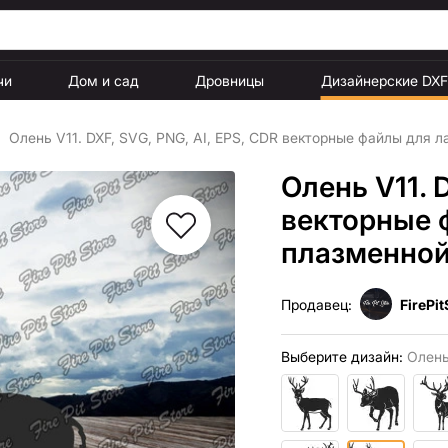
чи
Дом и сад
Дровницы
Дизайнерские DX
Олень V11. DXF, SVG, PNG, AI, EPS, CDR векторные файлы для л
Олень V11. 
векторные 
плазменной
Продавец:
FirePit
Выберите дизайн:
Олень