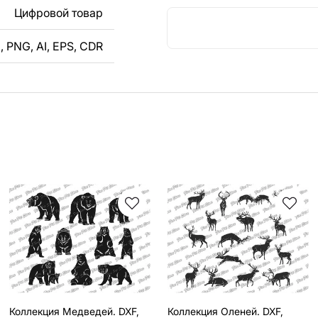
ли
Цифровой товар
, PNG, AI, EPS, CDR
кст, изображение,
в дизайн изделия.
чертеж изделия из
вяжитесь с нами в
Коллекция Медведей. DXF,
Коллекция Оленей. DXF,