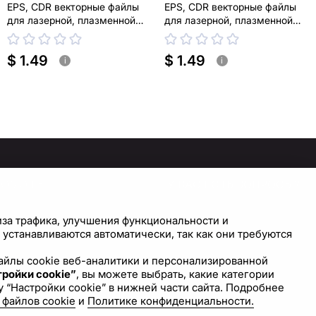
EPS, CDR векторные файлы
EPS, CDR векторные файлы
для лазерной, плазменной
для лазерной, плазменной
резки
резки
$ 1.49
$ 1.49
i
i
ПОМОЩЬ
У ВАС ЕСТЬ ВОПРОСЫ?
СВЯЖИТЕСЬ С НАМИ!
правочный центр
иза трафика, улучшения функциональности и
астройки cookie
устанавливаются автоматически, так как они требуются
Напишите нам
 файлы cookie веб-аналитики и персонализированной
ройки cookie”
, вы можете выбрать, какие категории
 “Настройки cookie” в нижней части сайта. Подробнее
 файлов cookie
и
Политике конфиденциальности.