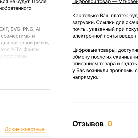
ся не будут. После
Цифровой товар — Мгновен
риобретенного
Как только Ваш платеж буд
загрузки. Ссылки для скач
F, SVG, PNG, AI,
почты, указанный при поку
ы совместимы и
электронной почты введен 
для лазерной резки,
вах с ЧПУ. Файлы
Цифровые товары, доступны
ем программ
обмену после их скачиван
rks или другого
описанием товара и задать
у Вас возникли проблемы с
напрямую.
 резки, вы сможете
ежи созданы с
ы вы могли
изделий как для
Отзывов
0
ючая продажу
Дикие животные
дчеркиваем, что