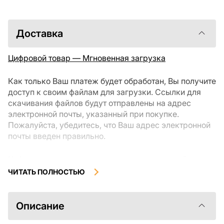
Доставка
Цифровой товар — Мгновенная загрузка
Как только Ваш платеж будет обработан, Вы получите
доступ к своим файлам для загрузки. Ссылки для
скачивания файлов будут отправлены на адрес
электронной почты, указанный при покупке.
Пожалуйста, убедитесь, что Ваш адрес электронной
почты введен правильно.
Цифровые товары, доступные для мгновенной
загрузки, не подлежат возврату или обмену после их
ЧИТАТЬ ПОЛНОСТЬЮ
скачивания. Мы рекомендуем внимательно
ознакомиться с описанием товара и задать все
интересующие Вас вопросы перед покупкой. Если у
Описание
Вас возникли проблемы с заказом, пожалуйста,