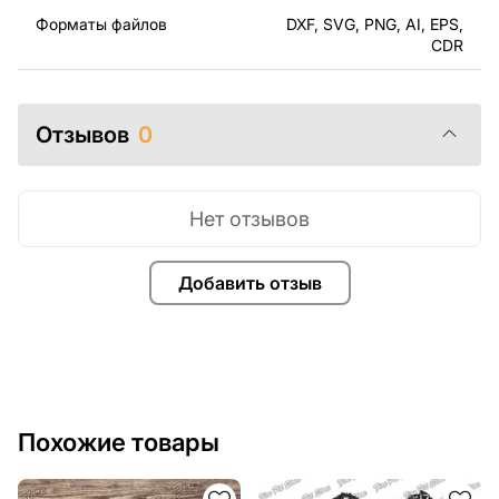
могли наслаждаться процессом работы над вашим
Форматы файлов
DXF, SVG, PNG, AI, EPS,
проектом.
CDR
Вы можете использовать файлы для создания
готовых изделий как для личного, так и для
Отзывов
0
коммерческого использования, включая продажу
готовых изделий, изготовленных по этим чертежам.
Подчеркиваем, что перепродажа и распространение
этих оригинальных или отредактированных файлов
Нет отзывов
запрещены.
Добавить отзыв
За дополнительную плату мы можем добавить любой
текст, изображение, логотип вашей компании или
внести другие изменения в дизайн изделия. Если вам
нужно, чтобы мы выполнили индивидуальный чертеж
изделия из металла для вас, пожалуйста, свяжитесь
с нами.
Похожие товары
Если у вас остались вопросы или вам нужна помощь,
свяжитесь с нами в любое время, мы всегда готовы