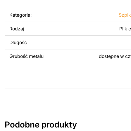
użytku osobistego, jak i komercyjnego, w tym do sprzeda
wykonanych na podstawie tych projektów. Należy jednak 
Kategoria:
Szpik
odsprzedaż lub udostępnianie oryginalnych bądź zmodyfi
surowo zabronione.
Rodzaj
Plik 
Za dodatkową opłatą możemy dostosować projekt poprzez
Długość
obrazów lub logo Twojej firmy albo wprowadzenie innych
Twoich potrzeb. Jeśli potrzebujesz indywidualnego proje
Grubość metalu
dostępne w cz
produktu, skontaktuj się z nami.
Jeśli masz jakiekolwiek pytania lub potrzebujesz pomocy, 
w dowolnym momencie – zawsze chętnie pomożemy.
Podobne produkty