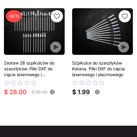
-50%
Zestaw 28 szpikulców do
Szpikulce do szaszłyków
szaszłyków. Pliki DXF do
Katana. Pliki DXF do cięcia
cięcia laserowego i
laserowego i plazmowego
plazmowego
$ 28.00
$ 1.99
$ 56.00
i
i