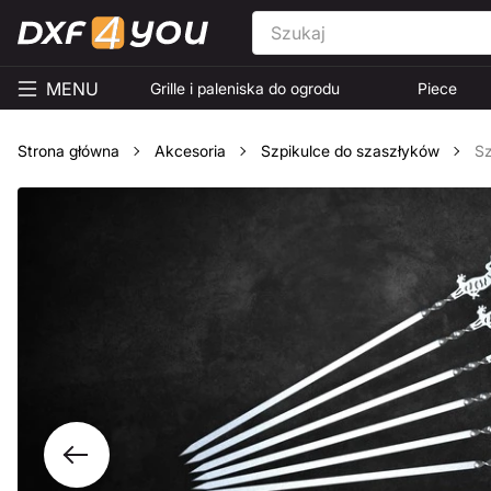
MENU
Grille i paleniska do ogrodu
Piece
Strona główna
Akcesoria
Szpikulce do szaszłyków
Sz