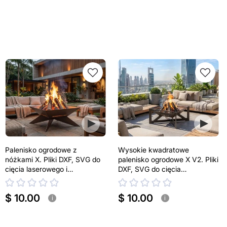
Palenisko ogrodowe z
Wysokie kwadratowe
nóżkami X. Pliki DXF, SVG do
palenisko ogrodowe X V2. Pliki
cięcia laserowego i
DXF, SVG do cięcia
plazmowego
laserowego i plazmowego
$ 10.00
$ 10.00
i
i