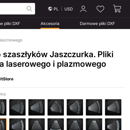
PL
USD
e pliki DXF
Akcesoria
Darmowe pliki DXF
i plazmowego
 szaszłyków Jaszczurka. Pliki
ia laserowego i plazmowego
itStore
rka