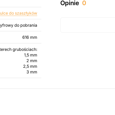
Opinie
0
ży produktów
pamiętać, że
ulce do szaszłyków
kowanych plików jest
cyfrowy do pobrania
 dodanie tekstu,
616 mm
 modyfikacji według
ktu metalowego
terech grubościach:
1,5 mm
2 mm
skontaktuj się z nami
2,5 mm
3 mm