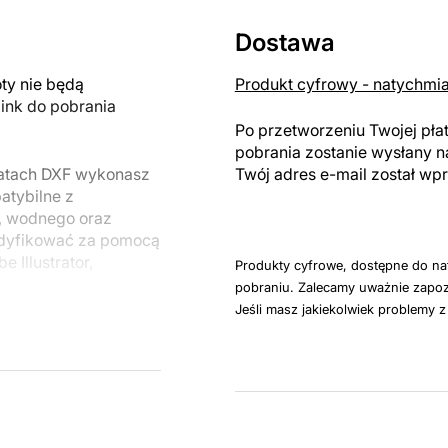
Dostawa
y nie będą
Produkt cyfrowy - natychmi
link do pobrania
Po przetworzeniu Twojej pła
pobrania zostanie wysłany n
matach DXF wykonasz
Twój adres e-mail został w
atybilne z
, wodnego oraz
odyfikować za pomocą
 Illustrator,
Produkty cyfrowe, dostępne do na
pobraniu. Zalecamy uważnie zapoz
Jeśli masz jakiekolwiek problemy 
u do cięcia
 blachy. Rysunki
 łatwym montażu, aby
któw zarówno do