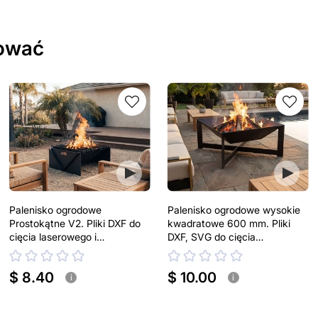
sować
Palenisko ogrodowe
Palenisko ogrodowe wysokie
Prostokątne V2. Pliki DXF do
kwadratowe 600 mm. Pliki
cięcia laserowego i
DXF, SVG do cięcia
plazmowego
laserowego i plazmowego
$ 8.40
$ 10.00
i
i