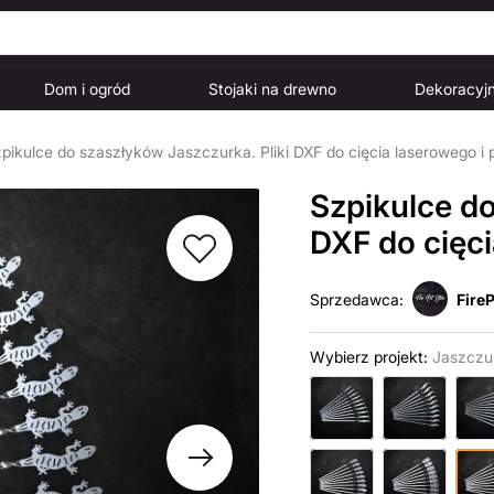
Dom i ogród
Stojaki na drewno
Dekoracyjn
pikulce do szaszłyków Jaszczurka. Pliki DXF do cięcia laserowego 
Szpikulce do
DXF do cięc
Sprzedawca:
FireP
Wybierz projekt:
Jaszczu