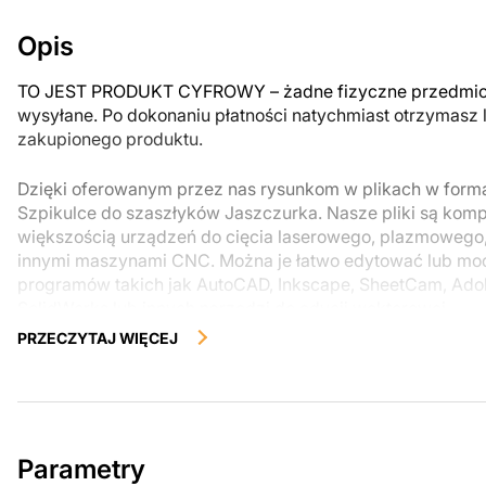
Opis
TO JEST PRODUKT CYFROWY – żadne fizyczne przedmiot
wysyłane. Po dokonaniu płatności natychmiast otrzymasz 
zakupionego produktu.
Dzięki oferowanym przez nas rysunkom w plikach w for
Szpikulce do szaszłyków Jaszczurka. Nasze pliki są komp
większością urządzeń do cięcia laserowego, plazmowego
innymi maszynami CNC. Można je łatwo edytować lub m
programów takich jak AutoCAD, Inkscape, SheetCam, Adobe
SolidWorks lub innych narzędzi do edycji wektorowej.
PRZECZYTAJ WIĘCEJ
Korzystając z tych plików możesz przy pomocy przyrzaąd
samodzielnie stworzyć wysokiej jakości produkt z kawałka
zostały zaprojektowane z myślą o nowoczesnej estetyce i
można było cieszyć się pracą nad swoim projektem.
Parametry
Można używać tych plików do tworzenia gotowych produ