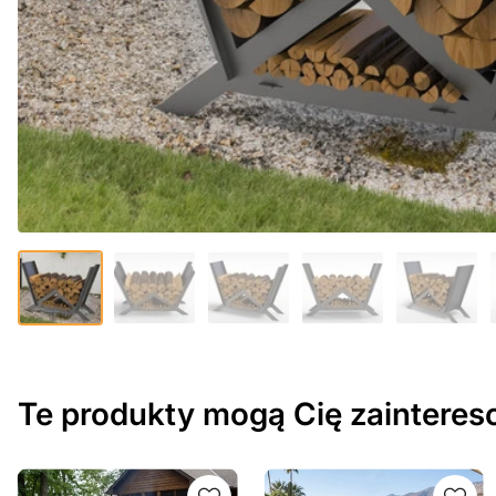
Te produkty mogą Cię zaintere