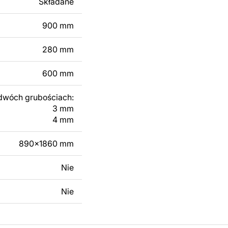
Składane
 modyfikacji według
ktu metalowego
900 mm
280 mm
skontaktuj się z nami
600 mm
dwóch grubościach:
3 mm
4 mm
890x1860 mm
Nie
Nie