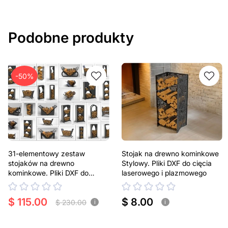
Podobne produkty
-50%
31-elementowy zestaw
Stojak na drewno kominkowe
stojaków na drewno
Stylowy. Pliki DXF do cięcia
kominkowe. Pliki DXF do
laserowego i plazmowego
cięcia laserowego i
plazmowego
$ 115.00
$ 8.00
$ 230.00
i
i