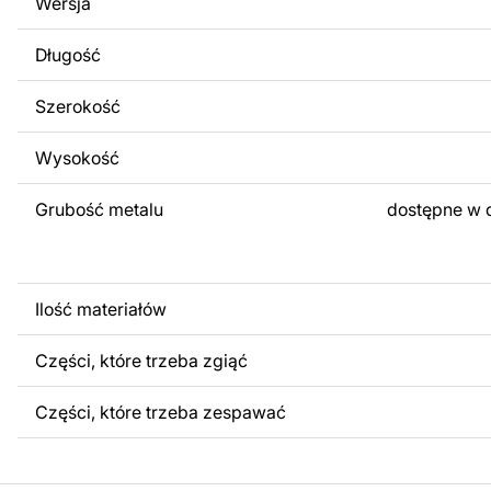
Wersja
obrazów lub logo Twojej firmy albo wprowadzenie innych
Twoich potrzeb. Jeśli potrzebujesz indywidualnego proje
Długość
produktu, skontaktuj się z nami.
Szerokość
Jeśli masz jakiekolwiek pytania lub potrzebujesz pomocy, 
w dowolnym momencie – zawsze chętnie pomożemy.
Wysokość
Grubość metalu
dostępne w 
Ilość materiałów
Części, które trzeba zgiąć
Części, które trzeba zespawać