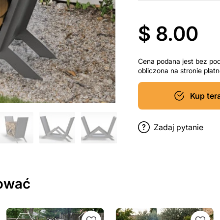
$ 8.00
Cena podana jest bez po
obliczona na stronie pła
Kup ter
Zadaj pytanie
sować