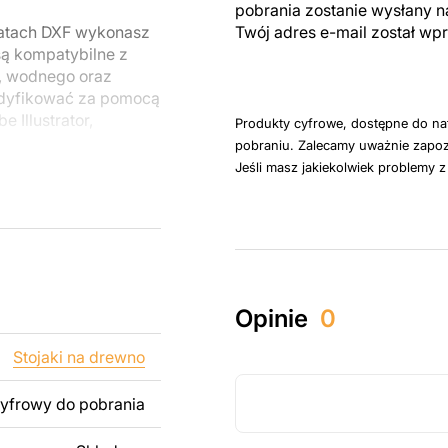
pobrania zostanie wysłany n
matach DXF wykonasz
Twój adres e-mail został w
są kompatybilne z
, wodnego oraz
odyfikować za pomocą
 Illustrator,
Produkty cyfrowe, dostępne do na
pobraniu. Zalecamy uważnie zapoz
Jeśli masz jakiekolwiek problemy 
u do cięcia
 blachy. Rysunki
 łatwym montażu, aby
któw zarówno do
Opinie
0
ży produktów
pamiętać, że
Stojaki na drewno
kowanych plików jest
cyfrowy do pobrania
 dodanie tekstu,