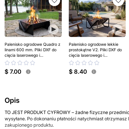
Palenisko ogrodowe Quadro z
Palenisko ogrodowe lekkie
linami 600 mm. Pliki DXF do
prostokątne V2. Pliki DXF do
cięcia laserowego i
cięcia laserowego i
plazmowego
plazmowego
$ 7.00
$ 8.40
i
i
Opis
TO JEST PRODUKT CYFROWY – żadne fizyczne przedmiot
wysyłane. Po dokonaniu płatności natychmiast otrzymasz 
zakupionego produktu.