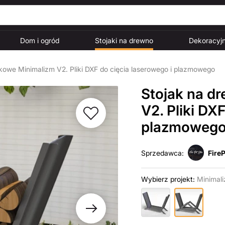
Dom i ogród
Stojaki na drewno
Dekoracyjn
owe Minimalizm V2. Pliki DXF do cięcia laserowego i plazmowego
Stojak na d
V2. Pliki DX
plazmoweg
Sprzedawca:
FireP
Wybierz projekt:
Minimal