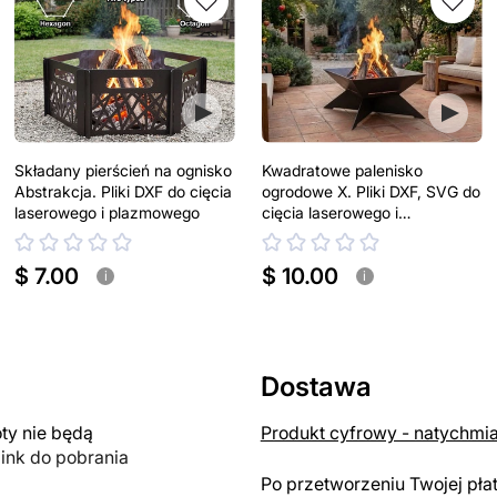
Składany pierścień na ognisko
Kwadratowe palenisko
Abstrakcja. Pliki DXF do cięcia
ogrodowe X. Pliki DXF, SVG do
laserowego i plazmowego
cięcia laserowego i
plazmowego
$ 7.00
$ 10.00
i
i
Dostawa
y nie będą
Produkt cyfrowy - natychmi
link do pobrania
Po przetworzeniu Twojej pła