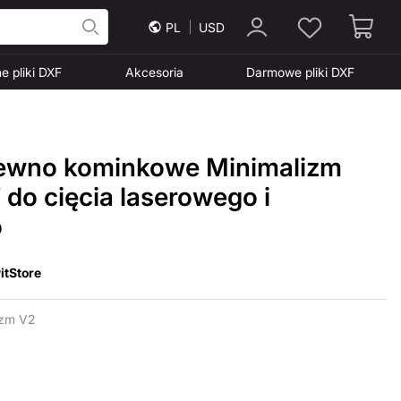
PL
USD
e pliki DXF
Akcesoria
Darmowe pliki DXF
rewno kominkowe Minimalizm
F do cięcia laserowego i
o
itStore
izm V2