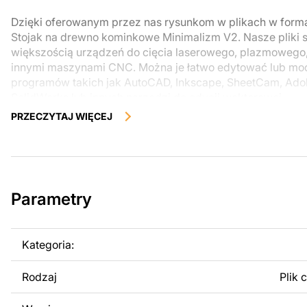
Dzięki oferowanym przez nas rysunkom w plikach w for
Stojak na drewno kominkowe Minimalizm V2. Nasze pliki 
większością urządzeń do cięcia laserowego, plazmowego
innymi maszynami CNC. Można je łatwo edytować lub m
programów takich jak AutoCAD, Inkscape, SheetCam, Adobe
SolidWorks lub innych narzędzi do edycji wektorowej.
PRZECZYTAJ WIĘCEJ
Korzystając z tych plików możesz przy pomocy przyrzaąd
samodzielnie stworzyć wysokiej jakości produkt z kawałka
zostały zaprojektowane z myślą o nowoczesnej estetyce i
można było cieszyć się pracą nad swoim projektem.
Parametry
Można używać tych plików do tworzenia gotowych produ
użytku osobistego, jak i komercyjnego, w tym do sprzeda
wykonanych na podstawie tych projektów. Należy jednak 
Kategoria:
odsprzedaż lub udostępnianie oryginalnych bądź zmodyfi
surowo zabronione.
Rodzaj
Plik 
Za dodatkową opłatą możemy dostosować projekt poprzez