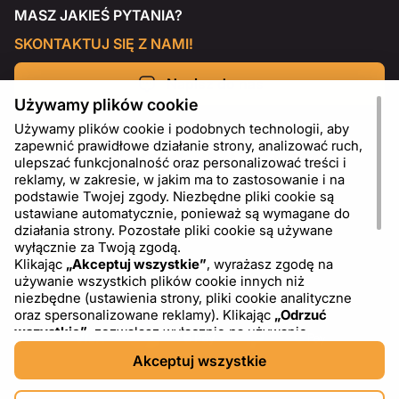
MASZ JAKIEŚ PYTANIA?
SKONTAKTUJ SIĘ Z NAMI!
Napisz do nas
Używamy plików cookie
Używamy plików cookie i podobnych technologii, aby
zapewnić prawidłowe działanie strony, analizować ruch,
ulepszać funkcjonalność oraz personalizować treści i
reklamy, w zakresie, w jakim ma to zastosowanie i na
podstawie Twojej zgody. Niezbędne pliki cookie są
ustawiane automatycznie, ponieważ są wymagane do
działania strony. Pozostałe pliki cookie są używane
wyłącznie za Twoją zgodą.
Klikając
„Akceptuj wszystkie”
, wyrażasz zgodę na
używanie wszystkich plików cookie innych niż
PL
USD - US Dollar ($)
niezbędne (ustawienia strony, pliki cookie analityczne
oraz spersonalizowane reklamy). Klikając
„Odrzuć
wszystkie”
, zezwalasz wyłącznie na używanie
niezbędnych plików cookie. Klikając
„Ustawienia plików
Akceptuj wszystkie
cookie”
, możesz wybrać, które kategorie plików cookie
chcesz zaakceptować lub zablokować. Możesz w