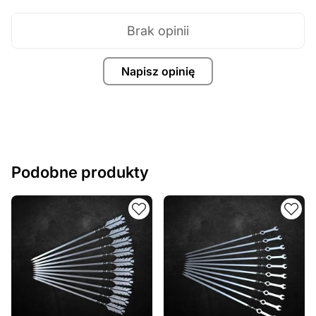
poprzez dodanie tekstu, obrazów lub logo Twojej firmy
albo wprowadzenie innych modyfikacji według Twoich
Brak opinii
potrzeb. Jeśli potrzebujesz indywidualnego projektu
metalowego produktu, skontaktuj się z nami.
Napisz opinię
Jeśli masz jakiekolwiek pytania lub potrzebujesz
pomocy, skontaktuj się z nami w dowolnym momencie –
zawsze chętnie pomożemy.
Podobne produkty