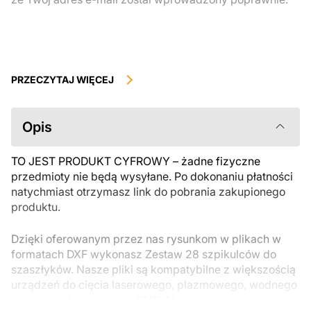
Produkty cyfrowe, dostępne do natychmiastowego pobrania, nie
podlegają zwrotowi ani wymianie po ich pobraniu. Zalecamy
PRZECZYTAJ WIĘCEJ
uważnie zapoznać się z opisem produktu i zadać wszystkie pytania
przed zakupem. Jeśli masz jakiekolwiek problemy z zamówieniem,
skontaktuj się bezpośrednio ze sprzedawcą.
Opis
TO JEST PRODUKT CYFROWY – żadne fizyczne
przedmioty nie będą wysyłane. Po dokonaniu płatności
natychmiast otrzymasz link do pobrania zakupionego
produktu.
Dzięki oferowanym przez nas rysunkom w plikach w
formatach DXF wykonasz Zestaw 28 szpikulców do
szaszłyków. Nasze pliki są kompatybilne z większością
urządzeń do cięcia laserowego, plazmowego, wodnego
oraz innymi maszynami CNC. Można je łatwo edytować