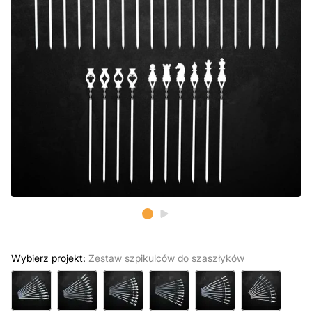
Wybierz projekt:
Zestaw szpikulców do szaszłyków