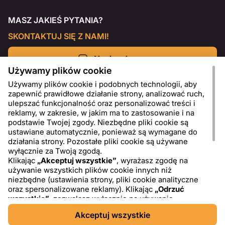
MASZ JAKIEŚ PYTANIA?
SKONTAKTUJ SIĘ Z NAMI!
Napisz do nas
Używamy plików cookie
Używamy plików cookie i podobnych technologii, aby
zapewnić prawidłowe działanie strony, analizować ruch,
ulepszać funkcjonalność oraz personalizować treści i
reklamy, w zakresie, w jakim ma to zastosowanie i na
podstawie Twojej zgody. Niezbędne pliki cookie są
ustawiane automatycznie, ponieważ są wymagane do
działania strony. Pozostałe pliki cookie są używane
wyłącznie za Twoją zgodą.
Klikając
„Akceptuj wszystkie”
, wyrażasz zgodę na
używanie wszystkich plików cookie innych niż
PL
USD - US Dollar ($)
niezbędne (ustawienia strony, pliki cookie analityczne
oraz spersonalizowane reklamy). Klikając
„Odrzuć
wszystkie”
, zezwalasz wyłącznie na używanie
niezbędnych plików cookie. Klikając
„Ustawienia plików
Akceptuj wszystkie
cookie”
, możesz wybrać, które kategorie plików cookie