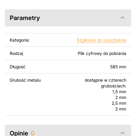
AutoCAD, Inkscape, SheetCam, Adobe Illustrator,
SolidWorks lub innych narzędzi do edycji wektorowej.
Parametry
Korzystając z tych plików możesz przy pomocy
przyrzaądu do cięcia samodzielnie stworzyć wysokiej
jakości produkt z kawałka blachy. Rysunki zostały
Kategoria:
Szpikulce do szaszłyków
zaprojektowane z myślą o nowoczesnej estetyce i
łatwym montażu, aby można było cieszyć się pracą nad
Rodzaj
Plik cyfrowy do pobrania
swoim projektem.
Długość
585 mm
Można używać tych plików do tworzenia gotowych
produktów zarówno do użytku osobistego, jak i
Grubość metalu
dostępne w czterech
komercyjnego, w tym do sprzedaży produktów
grubościach:
wykonanych na podstawie tych projektów. Należy
1,5 mm
jednak pamiętać, że odsprzedaż lub udostępnianie
2 mm
oryginalnych bądź zmodyfikowanych plików jest
2,5 mm
3 mm
surowo zabronione.
Za dodatkową opłatą możemy dostosować projekt
poprzez dodanie tekstu, obrazów lub logo Twojej firmy
Opinie
0