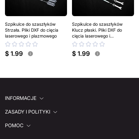
Szpikulce do szaszłyków
Szpikulce do szaszłyków
Strzała. Pliki DXF do cięcia
Klucz płaski. Pliki DXF do
laserowego i plazmowego
cięcia laserowego i
plazmowego
$ 1.99
$ 1.99
i
i
INFORMACJE
ZASADY I POLITYKI
POMOC