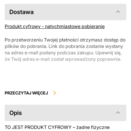
Dostawa
Produkt cyfrowy - natychmiastowe pobieranie
Po przetworzeniu Twojej płatności otrzymasz dostęp do
plików do pobrania. Link do pobrania zostanie wysłany
na adres e-mail podany podczas zakupu. Upewnij się,
że Twój adres e-mail został wprowadzony poprawnie.
Produkty cyfrowe, dostępne do natychmiastowego pobrania, nie
podlegają zwrotowi ani wymianie po ich pobraniu. Zalecamy
PRZECZYTAJ WIĘCEJ
uważnie zapoznać się z opisem produktu i zadać wszystkie pytania
przed zakupem. Jeśli masz jakiekolwiek problemy z zamówieniem,
skontaktuj się bezpośrednio ze sprzedawcą.
Opis
TO JEST PRODUKT CYFROWY – żadne fizyczne