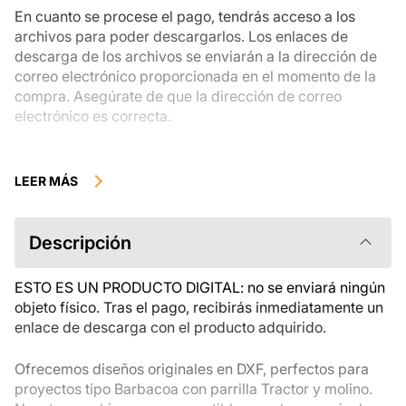
En cuanto se procese el pago, tendrás acceso a los
archivos para poder descargarlos. Los enlaces de
descarga de los archivos se enviarán a la dirección de
correo electrónico proporcionada en el momento de la
compra. Asegúrate de que la dirección de correo
electrónico es correcta.
Los productos digitales disponibles para su descarga
instantánea no se pueden devolver, cambiar ni cancelar
LEER MÁS
una vez descargados. Te recomendamos que revises la
descripción del producto atentamente antes de
comprarlo y que te pongas en contacto con nosotros si
Descripción
tienes alguna duda. Si tienes problemas con el pedido,
ponte en contacto directamente con el vendedor.
ESTO ES UN PRODUCTO DIGITAL: no se enviará ningún
objeto físico. Tras el pago, recibirás inmediatamente un
enlace de descarga con el producto adquirido.
Ofrecemos diseños originales en DXF, perfectos para
proyectos tipo Barbacoa con parrilla Tractor y molino.