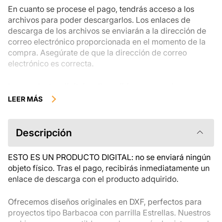
En cuanto se procese el pago, tendrás acceso a los
archivos para poder descargarlos. Los enlaces de
descarga de los archivos se enviarán a la dirección de
correo electrónico proporcionada en el momento de la
compra. Asegúrate de que la dirección de correo
electrónico es correcta.
Los productos digitales disponibles para su descarga
instantánea no se pueden devolver, cambiar ni cancelar
LEER MÁS
una vez descargados. Te recomendamos que revises la
descripción del producto atentamente antes de
comprarlo y que te pongas en contacto con nosotros si
Descripción
tienes alguna duda. Si tienes problemas con el pedido,
ponte en contacto directamente con el vendedor.
ESTO ES UN PRODUCTO DIGITAL: no se enviará ningún
objeto físico. Tras el pago, recibirás inmediatamente un
enlace de descarga con el producto adquirido.
Ofrecemos diseños originales en DXF, perfectos para
proyectos tipo Barbacoa con parrilla Estrellas. Nuestros