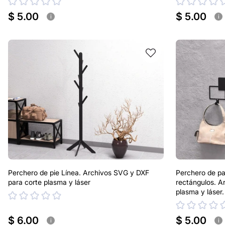
$ 5.00
$ 5.00
i
i
Perchero de pie Línea. Archivos SVG y DXF
Perchero de pa
para corte plasma y láser
rectángulos. A
plasma y láser
$ 6.00
$ 5.00
i
i