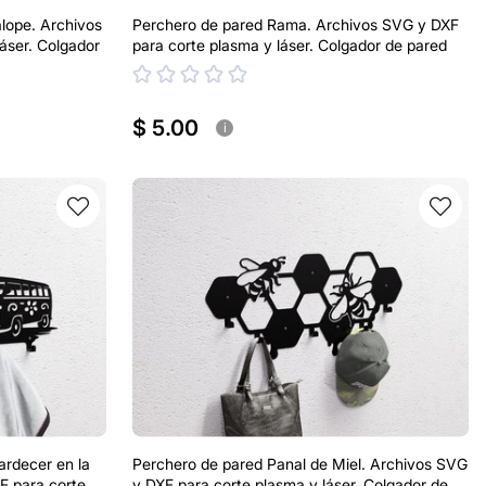
alope. Archivos
Perchero de pared Rama. Archivos SVG y DXF
áser. Colgador
para corte plasma y láser. Colgador de pared
$ 5.00
i
ardecer en la
Perchero de pared Panal de Miel. Archivos SVG
F para corte
y DXF para corte plasma y láser. Colgador de