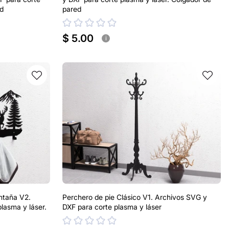
ed
pared
$ 5.00
i
ntaña V2.
Perchero de pie Clásico V1. Archivos SVG y
lasma y láser.
DXF para corte plasma y láser