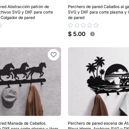
red Abstracción patrón de
Perchero de pared Caballos al g
chivos SVG y DXF para corte
SVG y DXF para corte plasma y l
. Colgador de pared
de pared
$ 5.00
i
ared Manada de Caballos.
Perchero de pared escena de At
 DXF para corte plasma y láser.
Playa Hippie. Archivos SVG y DX