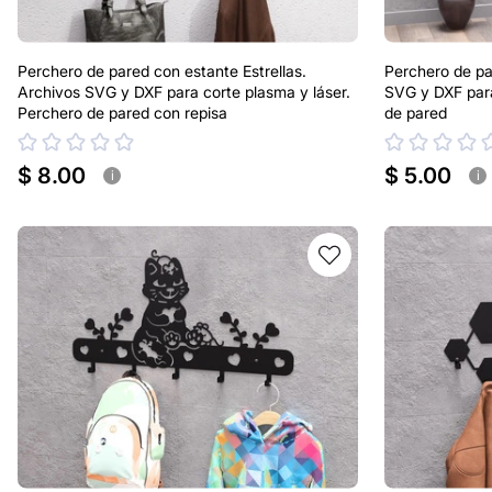
Perchero de pared con estante Estrellas.
Perchero de pa
Archivos SVG y DXF para corte plasma y láser.
SVG y DXF para
Perchero de pared con repisa
de pared
$ 8.00
$ 5.00
i
i