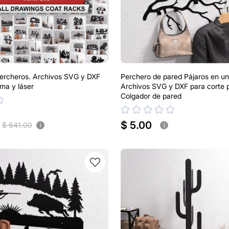
ercheros. Archivos SVG y DXF
Perchero de pared Pájaros en u
sma y láser
Archivos SVG y DXF para corte p
Colgador de pared
$ 5.00
$ 641.00
i
i