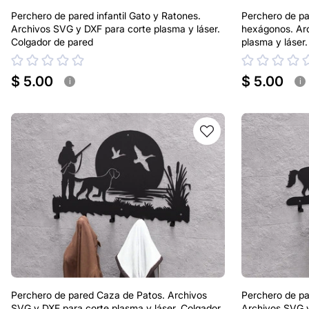
Perchero de pared infantil Gato y Ratones.
Perchero de pa
Archivos SVG y DXF para corte plasma y láser.
hexágonos. Ar
Colgador de pared
plasma y láser
$ 5.00
$ 5.00
i
i
Perchero de pared Caza de Patos. Archivos
Perchero de p
SVG y DXF para corte plasma y láser. Colgador
Archivos SVG y