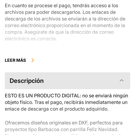
En cuanto se procese el pago, tendrás acceso a los
archivos para poder descargarlos. Los enlaces de
descarga de los archivos se enviarán a la dirección de
correo electrónico proporcionada en el momento de la
compra. Asegúrate de que la dirección de correo
electrónico es correcta.
Los productos digitales disponibles para su descarga
instantánea no se pueden devolver, cambiar ni cancelar
LEER MÁS
una vez descargados. Te recomendamos que revises la
descripción del producto atentamente antes de
comprarlo y que te pongas en contacto con nosotros si
Descripción
tienes alguna duda. Si tienes problemas con el pedido,
ponte en contacto directamente con el vendedor.
ESTO ES UN PRODUCTO DIGITAL: no se enviará ningún
objeto físico. Tras el pago, recibirás inmediatamente un
enlace de descarga con el producto adquirido.
Ofrecemos diseños originales en DXF, perfectos para
proyectos tipo Barbacoa con parrilla Feliz Navidad.