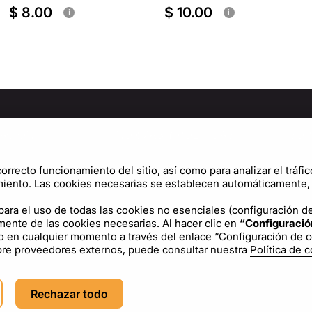
$ 8.00
$ 10.00
i
i
ACIÓN
NORMAS Y POLÍTICAS
SOP
osotros
Política de privacidad
Cen
orrecto funcionamiento del sitio, así como para analizar el tráfic
Términos de uso
Conf
iento. Las cookies necesarias se establecen automáticamente, y
Política de cookies
ara el uso de todas las cookies no esenciales (configuración del
mente de las cookies necesarias. Al hacer clic en
“Configuració
Acuerdo de licencia
o en cualquier momento a través del enlace “Configuración de coo
obre proveedores externos, puede consultar nuestra
Política de 
ES
USD - US Dollar ($)
Rechazar todo