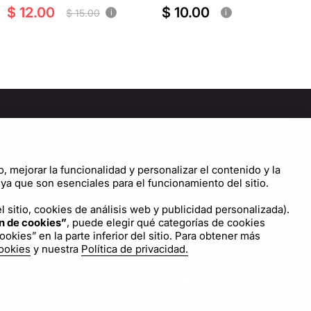
$ 12.00
$ 10.00
$ 15.00
i
i
ORTE
¿TIENES ALGUNA
PREGUNTA?
tro de Ayuda
o, mejorar la funcionalidad y personalizar el contenido y la
¡CONTÁCTANOS!
iguración de cookies
a que son esenciales para el funcionamiento del sitio.
Escríbenos
 sitio, cookies de análisis web y publicidad personalizada).
n de cookies”
, puede elegir qué categorías de cookies
kies” en la parte inferior del sitio. Para obtener más
cookies
y nuestra
Política de privacidad.