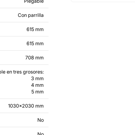
Plegable
e un producto de
Con parrilla
tacto con nosotros en
615 mm
615 mm
708 mm
le en tres grosores:
3 mm
4 mm
5 mm
1030x2030 mm
No
No