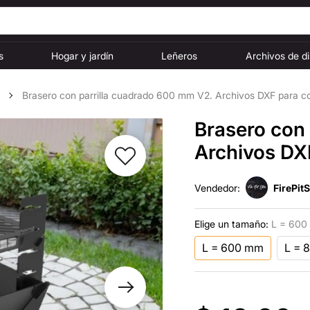
s
Hogar y jardín
Leñeros
Archivos de d
Brasero con parrilla cuadrado 600 mm V2. Archivos DXF para co
Brasero con
Archivos DXF
Vendedor:
FirePit
Elige un tamaño:
L = 600
L = 600 mm
L = 