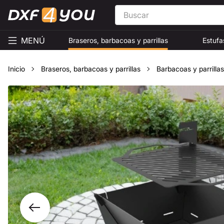
MENÚ
Braseros, barbacoas y parrillas
Estufa
Inicio
Braseros, barbacoas y parrillas
Barbacoas y parrillas