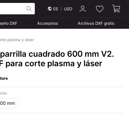
ES
USD
iseño DXF
Accesorios
Archivos DXF gratis
rte plasma y láser
 parrilla cuadrado 600 mm V2.
 para corte plasma y láser
Store
 mm
800 mm