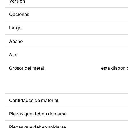
Versión
a tus necesidades. Si necesitas un diseño personalizado d
metal, ponte en contacto con nosotros.
Opciones
Si tienes alguna pregunta o necesitas ayuda, ponte en con
Largo
cualquier momento: estamos siempre listos para ayudarte.
Ancho
Alto
Grosor del metal
está disponib
Cantidades de material
Piezas que deben doblarse
Piezas que deben soldarse