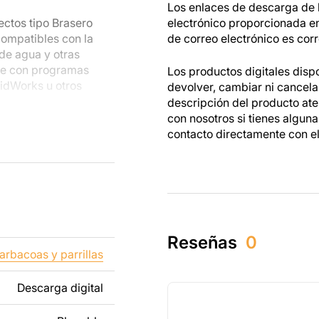
Los enlaces de descarga de l
ectos tipo Brasero
electrónico proporcionada e
ompatibles con la
de correo electrónico es corr
 de agua y otras
te con programas
Los productos digitales disp
idWorks u otros
devolver, cambiar ni cancel
descripción del producto at
con nosotros si tienes algun
s metálicas, podrás
contacto directamente con e
s están hechos para
as mientras trabajas
dos tanto para un uso
tos creados a partir
Reseñas
0
ibido revender o
arbacoas y parrillas
Descarga digital
ñadiendo texto,
os para que se adapte