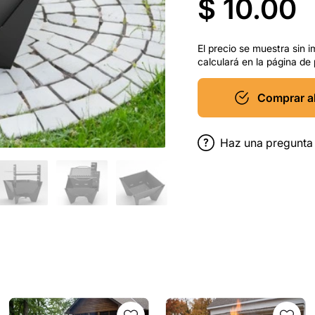
$ 10.00
El precio se muestra sin i
calculará en la página de
Comprar a
Haz una pregunta