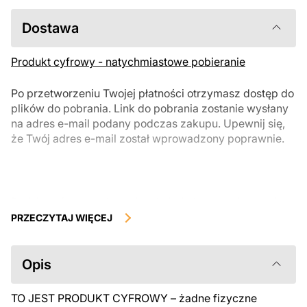
Dostawa
Produkt cyfrowy - natychmiastowe pobieranie
Po przetworzeniu Twojej płatności otrzymasz dostęp do
plików do pobrania. Link do pobrania zostanie wysłany
na adres e-mail podany podczas zakupu. Upewnij się,
że Twój adres e-mail został wprowadzony poprawnie.
Produkty cyfrowe, dostępne do natychmiastowego pobrania, nie
podlegają zwrotowi ani wymianie po ich pobraniu. Zalecamy
PRZECZYTAJ WIĘCEJ
uważnie zapoznać się z opisem produktu i zadać wszystkie pytania
przed zakupem. Jeśli masz jakiekolwiek problemy z zamówieniem,
skontaktuj się bezpośrednio ze sprzedawcą.
Opis
TO JEST PRODUKT CYFROWY – żadne fizyczne