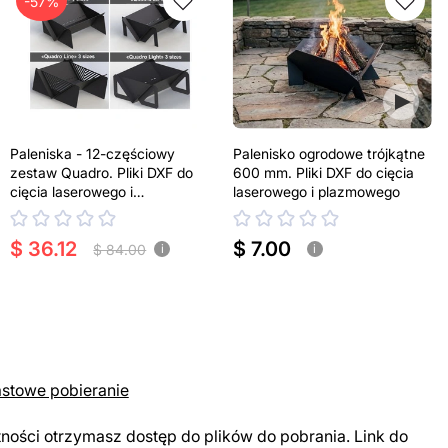
-57%
Paleniska - 12-częściowy
Palenisko ogrodowe trójkątne
zestaw Quadro. Pliki DXF do
600 mm. Pliki DXF do cięcia
cięcia laserowego i
laserowego i plazmowego
plazmowego
$ 36.12
$ 7.00
$ 84.00
i
i
astowe pobieranie
tności otrzymasz dostęp do plików do pobrania. Link do