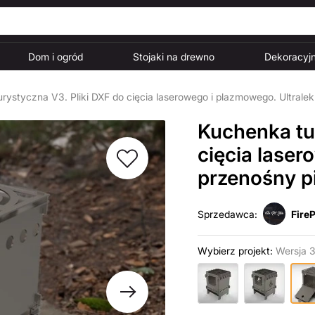
Dom i ogród
Stojaki na drewno
Dekoracyjn
rystyczna V3. Pliki DXF do cięcia laserowego i plazmowego. Ultrale
Kuchenka tur
cięcia laser
przenośny p
Sprzedawca:
FireP
Wybierz projekt:
Wersja 