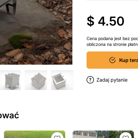
$ 4.50
Cena podana jest bez po
obliczona na stronie pła
Kup ter
Zadaj pytanie
sować