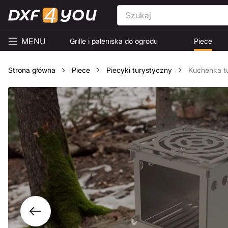
MENU
Grille i paleniska do ogrodu
Piece
Strona główna
Piece
Piecyki turystyczny
Kuchenka tu