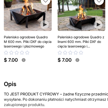
Palenisko ogrodowe Quadro
Palenisko ogrodowe Quadro z
M 600 mm. Pliki DXF do cięcia
linami 600 mm. Pliki DXF do
laserowego i plazmowego
cięcia laserowego i
plazmowego
$ 7.00
$ 7.00
i
i
Opis
TO JEST PRODUKT CYFROWY – żadne fizyczne przedmiot
wysyłane. Po dokonaniu płatności natychmiast otrzymasz 
zakupionego produktu.