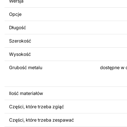
Wersja
obrazów lub logo Twojej firmy albo wprowadzenie innych
Twoich potrzeb. Jeśli potrzebujesz indywidualnego proje
Opcje
produktu, skontaktuj się z nami.
Długość
Jeśli masz jakiekolwiek pytania lub potrzebujesz pomocy, 
w dowolnym momencie – zawsze chętnie pomożemy.
Szerokość
Wysokość
Grubość metalu
dostępne w 
Ilość materiałów
Części, które trzeba zgiąć
Części, które trzeba zespawać