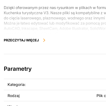
Dzięki oferowanym przez nas rysunkom w plikach w for
Kuchenka turystyczna V3. Nasze pliki są kompatybilne z 
do cięcia laserowego, plazmowego, wodnego oraz innym
Można je łatwo edytować lub modyfikować za pomocą pr
AutoCAD, Inkscape, SheetCam, Adobe Illustrator, SolidWor
narzędzi do edycji wektorowej.
PRZECZYTAJ WIĘCEJ
Korzystając z tych plików możesz przy pomocy przyrzaąd
samodzielnie stworzyć wysokiej jakości produkt z kawałka
zostały zaprojektowane z myślą o nowoczesnej estetyce i
można było cieszyć się pracą nad swoim projektem.
Parametry
Można używać tych plików do tworzenia gotowych produ
użytku osobistego, jak i komercyjnego, w tym do sprzeda
wykonanych na podstawie tych projektów. Należy jednak 
Kategoria:
odsprzedaż lub udostępnianie oryginalnych bądź zmodyfi
surowo zabronione.
Rodzaj
Plik 
Za dodatkową opłatą możemy dostosować projekt poprzez