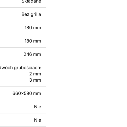
Składane
 modyfikacji według
ktu metalowego
Bez grilla
180 mm
skontaktuj się z nami
180 mm
246 mm
dwóch grubościach:
2 mm
3 mm
660x590 mm
Nie
Nie