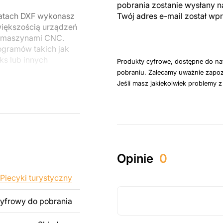
pobrania zostanie wysłany n
matach DXF wykonasz
Twój adres e-mail został w
większością urządzeń
i maszynami CNC.
ogramów takich jak
ks lub innych
Produkty cyfrowe, dostępne do na
pobraniu. Zalecamy uważnie zapoz
Jeśli masz jakiekolwiek problemy 
u do cięcia
 blachy. Rysunki
 łatwym montażu, aby
któw zarówno do
Opinie
0
ży produktów
pamiętać, że
Piecyki turystyczny
kowanych plików jest
cyfrowy do pobrania
 dodanie tekstu,