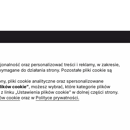
MOC
MASZ JAKIEŚ PYTANIA?
SKONTAKTUJ SIĘ Z NAMI!
trum pomocy
onalność oraz personalizować treści i reklamy, w zakresie,
wienia plików cookie
magane do działania strony. Pozostałe pliki cookie są
Napisz do nas
ny, pliki cookie analityczne oraz spersonalizowane
lików cookie”
, możesz wybrać, które kategorie plików
inku „Ustawienia plików cookie” w dolnej części strony.
ków cookie
oraz w
Polityce prywatności.