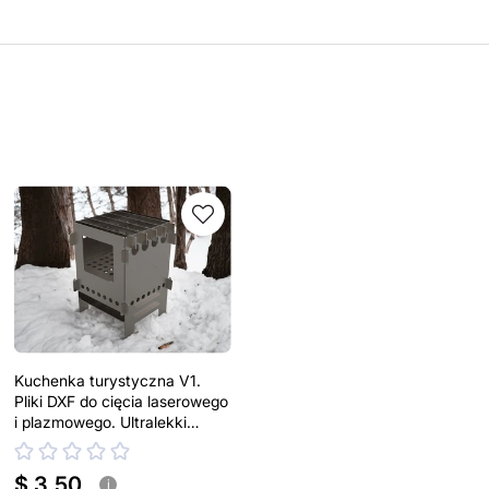
Kuchenka turystyczna V1.
Pliki DXF do cięcia laserowego
i plazmowego. Ultralekki
przenośny piecyk na drewno
$ 3.50
i