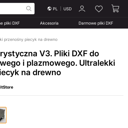
PL
USD
e pliki DXF
Akcesoria
Darmowe pliki DXF
kki przenośny piecyk na drewno
ystyczna V3. Pliki DXF do
owego i plazmowego. Ultralekki
iecyk na drewno
itStore
3