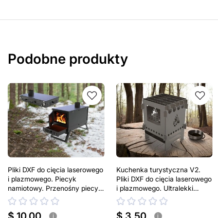
Podobne produkty
Pliki DXF do cięcia laserowego
Kuchenka turystyczna V2.
i plazmowego. Piecyk
Pliki DXF do cięcia laserowego
namiotowy. Przenośny piecyk
i plazmowego. Ultralekki
biwakowy na drewno.
przenośny piecyk na drewno
$ 10.00
$ 3.50
i
i