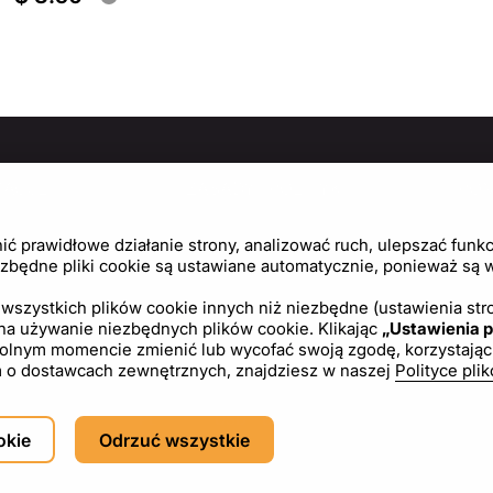
MACJE
ZASADY I POLITYKI
PO
Politykę prywatności
Cen
 prawidłowe działanie strony, analizować ruch, ulepszać funkcj
Regulamin
Usta
zbędne pliki cookie są ustawiane automatycznie, ponieważ są wy
Polityka plików cookie
wszystkich plików cookie innych niż niezbędne (ustawienia stro
 na używanie niezbędnych plików cookie. Klikając
„Ustawienia p
Umowa licencyjna
ym momencie zmienić lub wycofać swoją zgodę, korzystając z l
tym o dostawcach zewnętrznych, znajdziesz w naszej
Polityce pli
PL
USD - US Dollar ($)
okie
Odrzuć wszystkie