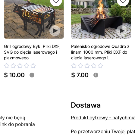
Grill ogrodowy Byk. Pliki DXF,
Palenisko ogrodowe Quadro z
SVG do cięcia laserowego i
linami 1000 mm. Pliki DXF do
plazmowego
cięcia laserowego i
plazmowego
$ 10.00
$ 7.00
i
i
Dostawa
y nie będą
Produkt cyfrowy - natychmi
link do pobrania
Po przetworzeniu Twojej pła