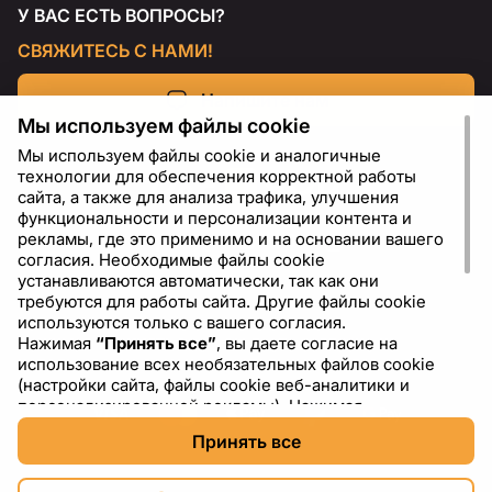
У ВАС ЕСТЬ ВОПРОСЫ?
СВЯЖИТЕСЬ С НАМИ!
Напишите нам
Мы используем файлы cookie
Мы используем файлы cookie и аналогичные
технологии для обеспечения корректной работы
сайта, а также для анализа трафика, улучшения
функциональности и персонализации контента и
рекламы, где это применимо и на основании вашего
согласия. Необходимые файлы cookie
устанавливаются автоматически, так как они
требуются для работы сайта. Другие файлы cookie
используются только с вашего согласия.
Нажимая
“Принять все”
, вы даете согласие на
RU
USD - US Dollar ($)
использование всех необязательных файлов cookie
(настройки сайта, файлы cookie веб-аналитики и
персонализированной рекламы). Нажимая
“Отклонить все”
, вы разрешаете использовать только
Принять все
необходимые файлы cookie. Нажимая
“Настройки
cookie”
, вы можете выбрать, какие категории файлов
cookie разрешить или отключить. Вы можете