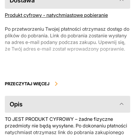
Dostawa
Produkt cyfrowy - natychmiastowe pobieranie
Po przetworzeniu Twojej płatności otrzymasz dostęp do
plików do pobrania. Link do pobrania zostanie wysłany
na adres e-mail podany podczas zakupu. Upewnij się,
że Twój adres e-mail został wprowadzony poprawnie.
Produkty cyfrowe, dostępne do natychmiastowego pobrania, nie
podlegają zwrotowi ani wymianie po ich pobraniu. Zalecamy
PRZECZYTAJ WIĘCEJ
uważnie zapoznać się z opisem produktu i zadać wszystkie pytania
przed zakupem. Jeśli masz jakiekolwiek problemy z zamówieniem,
skontaktuj się bezpośrednio ze sprzedawcą.
Opis
TO JEST PRODUKT CYFROWY – żadne fizyczne
przedmioty nie będą wysyłane. Po dokonaniu płatności
natychmiast otrzymasz link do pobrania zakupionego