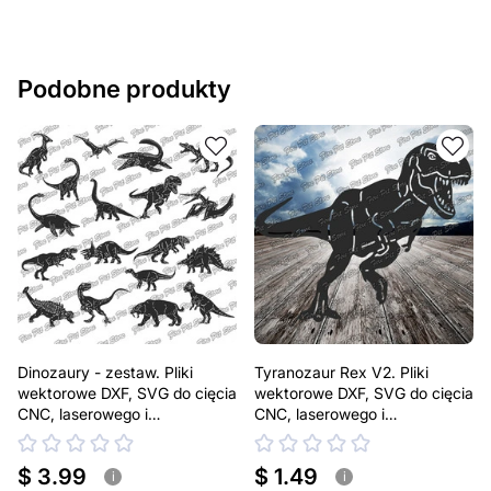
Jeśli masz jakiekolwiek pytania lub potrzebujesz
pomocy, skontaktuj się z nami w dowolnym momencie –
zawsze chętnie pomożemy.
Podobne produkty
Dinozaury - zestaw. Pliki
Tyranozaur Rex V2. Pliki
wektorowe DXF, SVG do cięcia
wektorowe DXF, SVG do cięcia
CNC, laserowego i
CNC, laserowego i
plazmowego
plazmowego
$ 3.99
$ 1.49
i
i