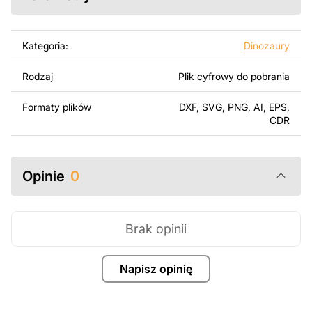
Korzystając z tych plików możesz przy pomocy
przyrzaądu do cięcia samodzielnie stworzyć wysokiej
jakości produkt z kawałka blachy. Rysunki zostały
Kategoria:
Dinozaury
zaprojektowane z myślą o nowoczesnej estetyce i
łatwym montażu, aby można było cieszyć się pracą nad
Rodzaj
Plik cyfrowy do pobrania
swoim projektem.
Formaty plików
DXF, SVG, PNG, AI, EPS,
Można używać tych plików do tworzenia gotowych
CDR
produktów zarówno do użytku osobistego, jak i
komercyjnego, w tym do sprzedaży produktów
wykonanych na podstawie tych projektów. Należy
Opinie
0
jednak pamiętać, że odsprzedaż lub udostępnianie
oryginalnych bądź zmodyfikowanych plików jest
surowo zabronione.
Brak opinii
Za dodatkową opłatą możemy dostosować projekt
poprzez dodanie tekstu, obrazów lub logo Twojej firmy
Napisz opinię
albo wprowadzenie innych modyfikacji według Twoich
potrzeb. Jeśli potrzebujesz indywidualnego projektu
metalowego produktu, skontaktuj się z nami.