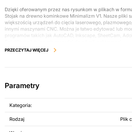
Dzięki oferowanym przez nas rysunkom w plikach w for
Stojak na drewno kominkowe Minimalizm V1. Nasze pliki s
większością urządzeń do cięcia laserowego, plazmowego
innymi maszynami CNC. Można je łatwo edytować lub m
programów takich jak AutoCAD, Inkscape, SheetCam, Adobe
SolidWorks lub innych narzędzi do edycji wektorowej.
PRZECZYTAJ WIĘCEJ
Korzystając z tych plików możesz przy pomocy przyrzaąd
samodzielnie stworzyć wysokiej jakości produkt z kawałka
zostały zaprojektowane z myślą o nowoczesnej estetyce i
można było cieszyć się pracą nad swoim projektem.
Parametry
Można używać tych plików do tworzenia gotowych produ
użytku osobistego, jak i komercyjnego, w tym do sprzeda
wykonanych na podstawie tych projektów. Należy jednak 
Kategoria:
odsprzedaż lub udostępnianie oryginalnych bądź zmodyfi
surowo zabronione.
Rodzaj
Plik 
Za dodatkową opłatą możemy dostosować projekt poprzez