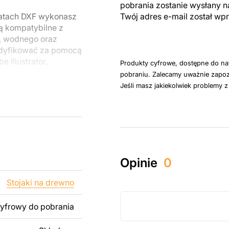
pobrania zostanie wysłany n
matach DXF wykonasz
Twój adres e-mail został w
ą kompatybilne z
, wodnego oraz
odyfikować za pomocą
 Illustrator,
Produkty cyfrowe, dostępne do na
pobraniu. Zalecamy uważnie zapoz
Jeśli masz jakiekolwiek problemy 
u do cięcia
 blachy. Rysunki
 łatwym montażu, aby
któw zarówno do
Opinie
0
ży produktów
pamiętać, że
Stojaki na drewno
kowanych plików jest
cyfrowy do pobrania
 dodanie tekstu,