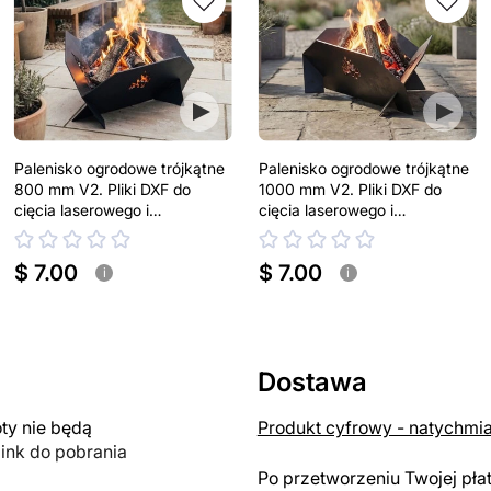
Palenisko ogrodowe trójkątne
Palenisko ogrodowe trójkątne
800 mm V2. Pliki DXF do
1000 mm V2. Pliki DXF do
cięcia laserowego i
cięcia laserowego i
plazmowego
plazmowego
$ 7.00
$ 7.00
i
i
Dostawa
y nie będą
Produkt cyfrowy - natychmi
link do pobrania
Po przetworzeniu Twojej pła