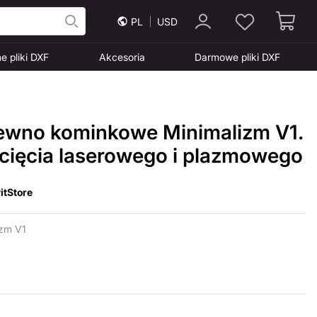
PL
USD
e pliki DXF
Akcesoria
Darmowe pliki DXF
rewno kominkowe Minimalizm V1.
 cięcia laserowego i plazmowego
itStore
zm V1