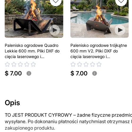
Palenisko ogrodowe Quadro
Palenisko ogrodowe trójkątne
Lekkie 600 mm. Pliki DXF do
600 mm V2. Pliki DXF do
cięcia laserowego i
cięcia laserowego i
plazmowego
plazmowego
$ 7.00
$ 7.00
i
i
Opis
TO JEST PRODUKT CYFROWY – żadne fizyczne przedmiot
wysyłane. Po dokonaniu płatności natychmiast otrzymasz 
zakupionego produktu.