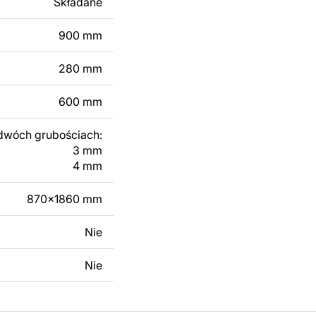
Składane
 modyfikacji według
ktu metalowego
900 mm
280 mm
skontaktuj się z nami
600 mm
dwóch grubościach:
3 mm
4 mm
870x1860 mm
Nie
Nie