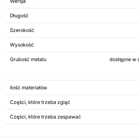
Wersja
obrazów lub logo Twojej firmy albo wprowadzenie innych
Twoich potrzeb. Jeśli potrzebujesz indywidualnego proje
Długość
produktu, skontaktuj się z nami.
Szerokość
Jeśli masz jakiekolwiek pytania lub potrzebujesz pomocy, 
w dowolnym momencie – zawsze chętnie pomożemy.
Wysokość
Grubość metalu
dostępne w 
Ilość materiałów
Części, które trzeba zgiąć
Części, które trzeba zespawać