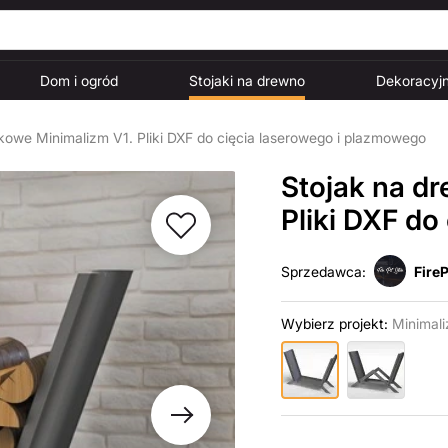
Dom i ogród
Stojaki na drewno
Dekoracyjn
owe Minimalizm V1. Pliki DXF do cięcia laserowego i plazmowego
Stojak na d
Pliki DXF do
Sprzedawca:
FireP
Wybierz projekt:
Minimali