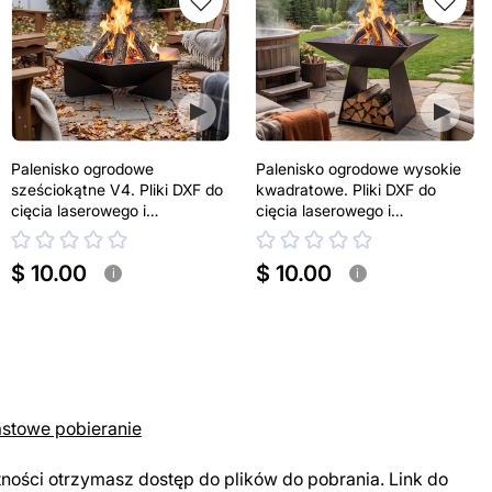
Palenisko ogrodowe
Palenisko ogrodowe wysokie
sześciokątne V4. Pliki DXF do
kwadratowe. Pliki DXF do
cięcia laserowego i
cięcia laserowego i
plazmowego
plazmowego
$ 10.00
$ 10.00
i
i
astowe pobieranie
tności otrzymasz dostęp do plików do pobrania. Link do