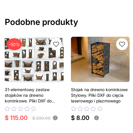
Podobne produkty
-50%
31-elementowy zestaw
Stojak na drewno kominkowe
stojaków na drewno
Stylowy. Pliki DXF do cięcia
kominkowe. Pliki DXF do
laserowego i plazmowego
cięcia laserowego i
plazmowego
$ 115.00
$ 8.00
$ 230.00
i
i