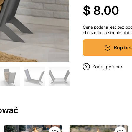
$ 8.00
Cena podana jest bez po
obliczona na stronie pła
Kup ter
Zadaj pytanie
sować