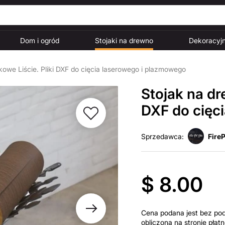
Dom i ogród
Stojaki na drewno
Dekoracyjn
owe Liście. Pliki DXF do cięcia laserowego i plazmowego
Stojak na dr
DXF do cięc
Sprzedawca:
FireP
$ 8.00
Cena podana jest bez po
obliczona na stronie pła